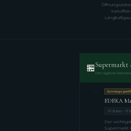
Öffnungszeiten
Kartoffel
Langballigau
Supermarkt 
🏪
Der tägliche Wochene
01
Sonntags geöff
EDEKA Matt
~5 km · ~7 
Der wichtigst
Supermarkt G