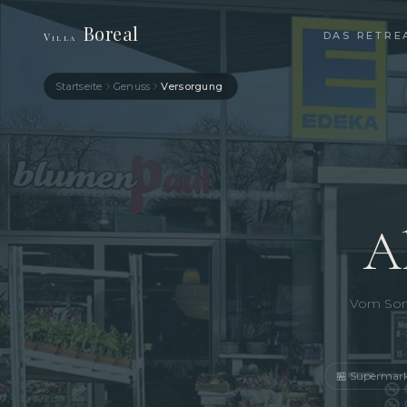
Boreal
DAS RETRE
Villa
Startseite
Genuss
Versorgung
Al
Vom Sonn
🏪 Supermark