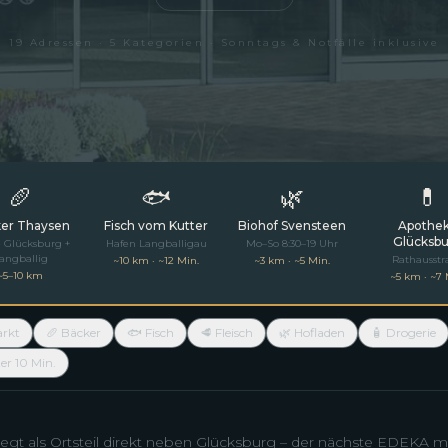
19 Adressen · 5 Kategorien · Sonntags & Notfälle inklusive
🥖
🐟
🌿
💊
er Thaysen
Fisch vom Kutter
Biohof Svensteen
Apothe
Glücksb
le Glücksburg +
Hafen Langballigau
Mo–So 8:30–19 Uhr
angballig
Rathausstr
~10 km · ~12 Min.
~3 km · ~5 Min.
~5–10 km
~5 km · ~7 
rkt
🥖 Bäcker
🐟 Fisch
🥩 Fleisch
🌿 Hofladen
🧴 Drogerie
er 10 Min.
egt als Ortsteil direkt neben Glücksburg – der nächste EDEKA m