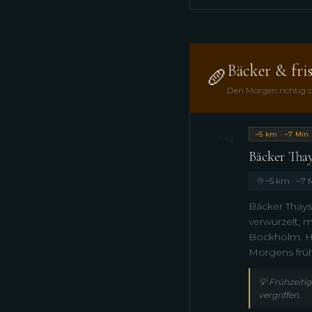
Bäcker & fri
🥖
Den Morgen richtig s
04
~5 km · ~7 Min.
Bäcker Thay
~5 km · ~7 
Bäcker Thayse
verwurzelt, m
Bockholm. Ha
Morgens früh
💡
Frühzeiti
vergriffen.