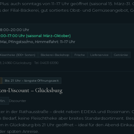
us: auch sonntags von 11–17 Uhr geöffnet (saisonal 15. März–31. 
 der Filial-Bäckerei, gut sortiertes Obst- und Gemüseangebot, 
.
8:00–20:00 Uhr
1:00–17:00 Uhr (saisonal: März–Oktober)
. Mai, Pfingstso/mo, Himmelfahrt: 11–17 Uhr
Käsetheke (300+ Sorten)
Bäckerei-Backshop
Frische
Lieferservice
Getränke
, 24960 Glücksburg · Tel. 04631 61090
Bis 21 Uhr – längste Öffnungszeit
en-Discount – Glücksburg
Min.
Discounter
er in der Rathausstraße – direkt neben EDEKA und Rossmann. Gü
 Bedarf, keine Fleischtheke aber breites Standardsortiment. Beso
en in Glücksburg bis 21 Uhr geöffnet – ideal für den Abend-Einka
der späten Anreise.