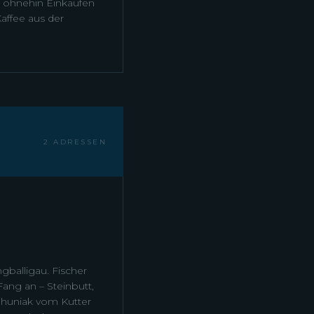
 ohnehin Einkaufen
affee aus der
2 ADRESSEN
gballigau. Fischer
ang an – Steinbutt,
ehuniak vom Kutter