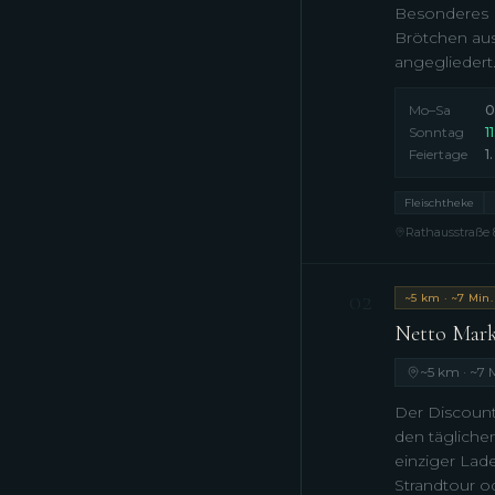
Besonderes Pl
Brötchen aus
angegliedert
Mo–Sa
0
Sonntag
1
Feiertage
1
Fleischtheke
Rathausstraße 8
02
~5 km · ~7 Min.
Netto Mark
~5 km · ~7 
Der Discount
den täglichen
einziger Lad
Strandtour o