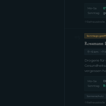
Mo–Sa
0
Sonntag
g
Rathausstraße,
03
Sonntags geöff
Rossmann D
~5 km · ~7 
Drogerie für
Gesundheitsa
vergessen ha
Mo–Sa
0
Sonntag
1
Sonnenschutz
Rathausstraße 