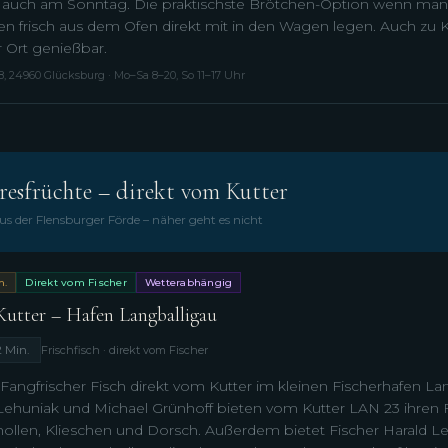
 auch am Sonntag. Die praktischste Brötchen-Option wenn man
en frisch aus dem Ofen direkt mit in den Wagen legen. Auch zu K
r Ort genießbar.
8, 24960 Glücksburg · Mo–Sa 8–20, So 11–17 Uhr
resfrüchte – direkt vom Kutter
us der Flensburger Förde – näher geht es nicht
n.
Direkt vom Fischer
Wetterabhängig
Kutter – Hafen Langballigau
2 Min.
Frischfisch · direkt vom Fischer
 Fangfrischer Fisch direkt vom Kutter im kleinen Fischerhafen Lan
Lehuniak und Michael Grünhoff bieten vom Kutter LAN 23 ihren F
hollen, Klieschen und Dorsch. Außerdem bietet Fischer Harald L