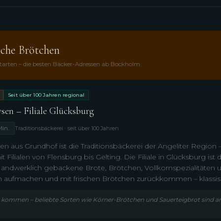
sche Brötchen
tarten – die besten Bäcker-Adressen ab Bockholm
Seit über 100 Jahren regional
sen – Filiale Glücksburg
Min.
Traditionsbäckerei · seit über 100 Jahren
n aus Grundhof ist die Traditionsbäckerei der Angeliter Region –
it Filialen von Flensburg bis Gelting. Die Filiale in Glücksburg ist
ndwerklich gebackene Brote, Brötchen, Vollkornspezialitäten 
 aufmachen und mit frischen Brötchen zurückkommen – klassisc
g kommen – beliebte Sorten wie Körner-Brötchen und Sauerteigbrot sind 