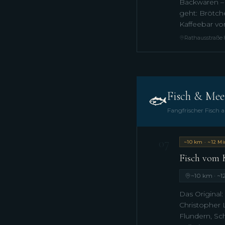
Backwaren –
geht: Brötch
Kaffeebar vo
Rathausstraße 
Fisch & Mee
🐟
Fangfrischer Fisch a
07
~10 km · ~12 Mi
Fisch vom 
~10 km · ~1
Das Original:
Christopher 
Flundern, Sc