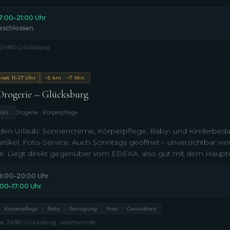
7:00–21:00 Uhr
eschlossen
 24960 Glücksburg
net 11–17 Uhr
~5 km · ~7 Min.
rogerie – Glücksburg
Min.
Drogerie · Körperpflege
 den Urlaub: Sonnencreme, Körperpflege, Baby- und Kinderbedar
rtikel, Foto-Service. Auch Sonntags geöffnet – unverzichtbar 
t. Liegt direkt gegenüber vom EDEKA, also gut mit dem Haupte
8:00–20:00 Uhr
1:00–17:00 Uhr
Körperpflege
Baby
Reinigung
Foto
Gesundheit
1a, 24960 Glücksburg · rossmann.de