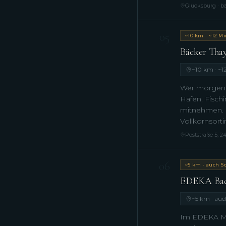
Glücksburg · b
05
~10 km · ~12 Mi
Bäcker Thay
~10 km · ~1
Wer morgens
Hafen, Fisch
mitnehmen. D
Vollkornsort
Poststraße 5, 2
06
~5 km · auch S
EDEKA Bac
~5 km · au
Im EDEKA Mat