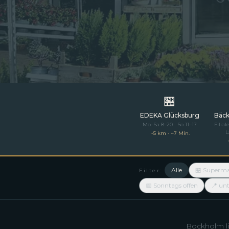
🏪
EDEKA Glücksburg
Bäck
Mo–Sa 8–20 · So 11–17
Filia
L
~5 km · ~7 Min.
Alle
🏪 Superma
Filter:
📅 Sonntags offen
📍 unt
Bockholm li