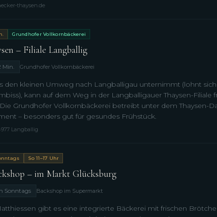
aecker-thaysen.de
n.
Grundhofer Vollkornbäckerei
sen – Filiale Langballig
2 Min.
Grundhofer Vollkornbäckerei
 den kleinen Umweg nach Langballigau unternimmt (lohnt sich
imbiss), kann auf dem Weg in der Langballigauer Thaysen-Filiale 
ie Grundhofer Vollkornbäckerei betreibt unter dem Thaysen-Dac
iment – besonders gut für gesundes Frühstück.
4977 Langballig
onntags
So 11–17 Uhr
kshop – im Markt Glücksburg
ch Sonntags
Backshop im Supermarkt
thiessen gibt es eine integrierte Bäckerei mit frischen Brötc