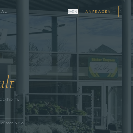
NAL
EN
ANFRAGEN
alt
Bockholm,
Hofläden & Bio