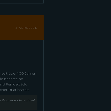
3 ADRESSEN
 seit über 100 Jahren
 die nächste ab
und Feingebäck.
her Urlaubsstart.
an Wochenenden schnell