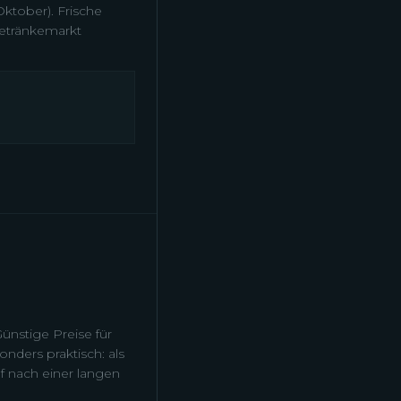
Oktober). Frische
Getränkemarkt
nstige Preise für
nders praktisch: als
uf nach einer langen