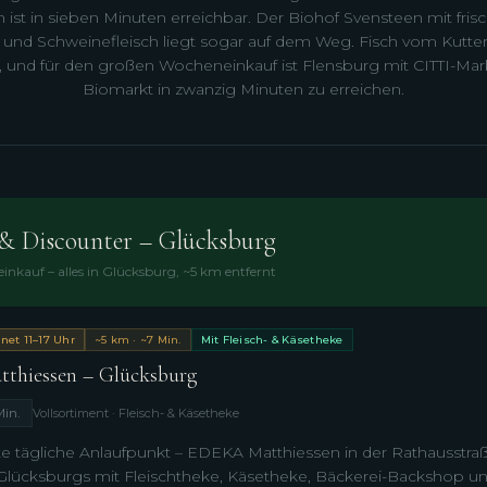
 ist in sieben Minuten erreichbar. Der Biohof Svensteen mit frisc
n und Schweinefleisch liegt sogar auf dem Weg. Fisch vom Kutter 
, und für den großen Wocheneinkauf ist Flensburg mit CITTI-Mar
Biomarkt in zwanzig Minuten zu erreichen.
& Discounter – Glücksburg
inkauf – alles in Glücksburg, ~5 km entfernt
net 11–17 Uhr
~5 km · ~7 Min.
Mit Fleisch- & Käsetheke
hiessen – Glücksburg
Min.
Vollsortiment · Fleisch- & Käsetheke
e tägliche Anlaufpunkt – EDEKA Matthiessen in der Rathausstraße 
lücksburgs mit Fleischtheke, Käsetheke, Bäckerei-Backshop und