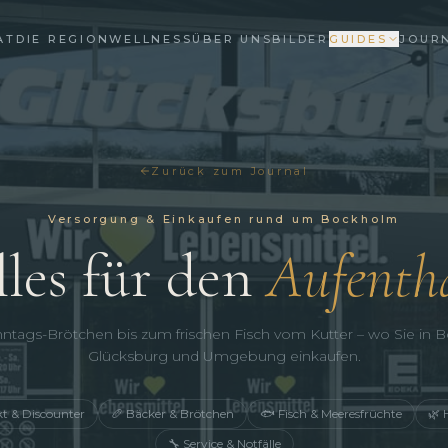
AT
DIE REGION
WELLNESS
ÜBER UNS
BILDER
GUIDES
JOUR
Zurück zum Journal
Versorgung & Einkaufen rund um Bockholm
les für den
Aufenth
tags-Brötchen bis zum frischen Fisch vom Kutter – wo Sie in 
Glücksburg und Umgebung einkaufen.
t & Discounter
🥖 Bäcker & Brötchen
🐟 Fisch & Meeresfrüchte
🌿 
🔧 Service & Notfälle