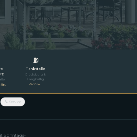
⛽
ke
Tankstelle
urg
Glücksburg &
Langballig
aße
~5–10 km
Min.
🔧 Service
it Sonntags-