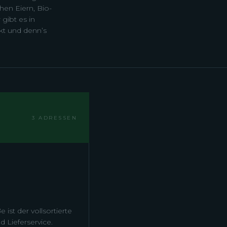
hen Eiern, Bio-
gibt es in
kt und denn’s
3 ADRESSEN
ist der vollsortierte
 Lieferservice.