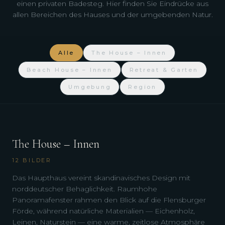
einen privaten Badesteg. Hier finden Sie Eindrücke aus
allen Bereichen des Hauses und der umgebenden Natur.
Alle
The House – Innen
Beach House – Innen
Retreat & Garten
Umgebung
Region
The House – Innen
12
BILDER
Das Haupthaus vereint skandinavisches Design mit
norddeutscher Behaglichkeit. Raumhohe
Panoramafenster rahmen den Blick auf die Flensburger
Förde, während natürliche Materialien — Eichenholz,
Leinen, Naturstein — eine warme, zeitlose Atmosphäre