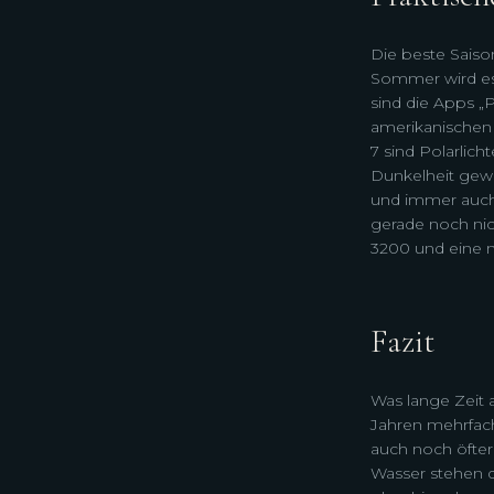
Die beste Saiso
Sommer wird es 
sind die Apps „
amerikanischen 
7 sind Polarlic
Dunkelheit gewö
und immer auch
gerade noch nic
3200 und eine mö
Fazit
Was lange Zeit a
Jahren mehrfach
auch noch öfter
Wasser stehen d