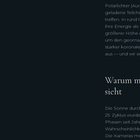
Polarlichter (Au
geladene Teilc
treffen. In rund
ihre Energie als
größerer Höhe ro
um den geomagn
starker koronale
aus — und wir s
Warum ma
sieht
Die Sonne durchl
25. Zyklus wurde
Phasen seit Jah
Wahrscheinlichke
Die Kameras m