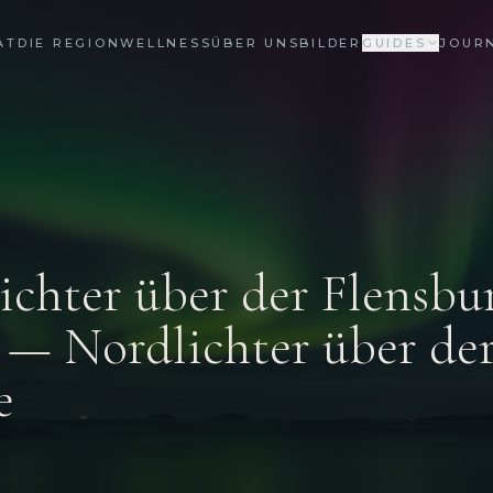
AT
DIE REGION
WELLNESS
ÜBER UNS
BILDER
GUIDES
JOUR
lichter über der Flensbu
 — Nordlichter über de
e