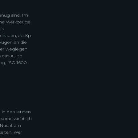
enug sind. Im
iche Werkzeuge
es
schauen, ab Kp
Augen an die
oder weglegen
s das Auge
ung, ISO 1600–
 in den letzten
oraussichtlich
r Nacht am
selten. Wer