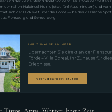
ser und der kleine Strand direkt vor dem Haus zwei der besten 
n der nahen Halbinsel Holnis (etwa fünf Autominuten) und vom 
net sich der Blick weit über die Förde — beides klassische Spots
n aus Flensburg und Sønderborg.
IHR ZUHAUSE AM MEER
Übernachten Sie direkt an der Flensbu
Förde – Villa Boreal, Ihr Zuhause für die
Erlebnisse.
Verfügbarkeit prüfen
e Tipps: Apps, Wetter, beste Zeit