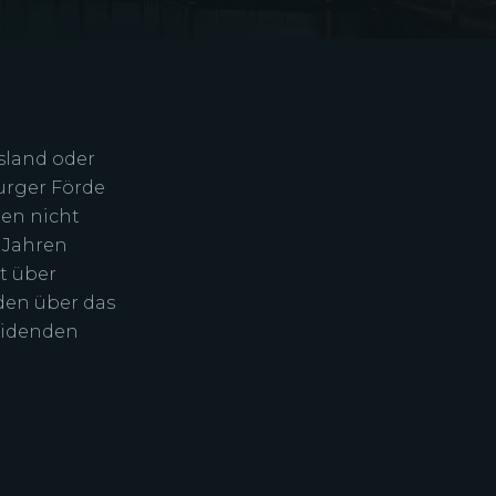
sland oder
urger Förde
ten nicht
 Jahren
it über
den über das
eidenden