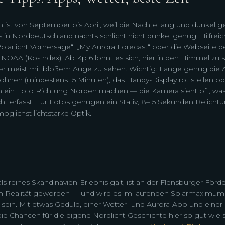
n ist von September bis April, weil die Nächte lang und dunkel g
in Norddeutschland nachts schlicht nicht dunkel genug. Hilfre
Polarlicht Vorhersage“, „My Aurora Forecast“ oder die Webseite d
NOAA (Kp-Index): Ab Kp 6 lohnt es sich, hier in den Himmel zu 
hter meist mit bloßem Auge zu sehen. Wichtig: Lange genug die 
hnen (mindestens 15 Minuten), das Handy-Display rot stellen 
 ein Foto Richtung Norden machen — die Kamera sieht oft, wa
ht erfasst. Für Fotos genügen ein Stativ, 8–15 Sekunden Belicht
glichst lichtstarke Optik.
ls reines Skandinavien-Erlebnis galt, ist an der Flensburger Förde
 Realität geworden — und wird es im laufenden Solarmaximum v
 sein. Mit etwas Geduld, einer Wetter- und Aurora-App und eine
ie Chancen für die eigene Nordlicht-Geschichte hier so gut wie 