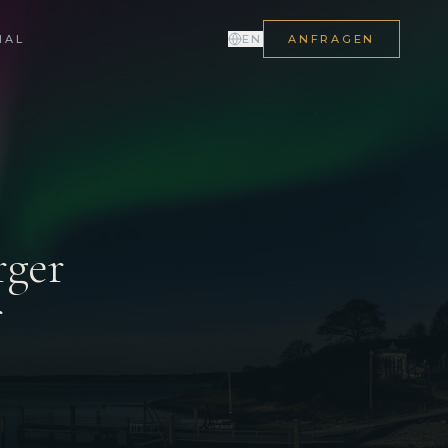
NAL
EN
ANFRAGEN
rger
r