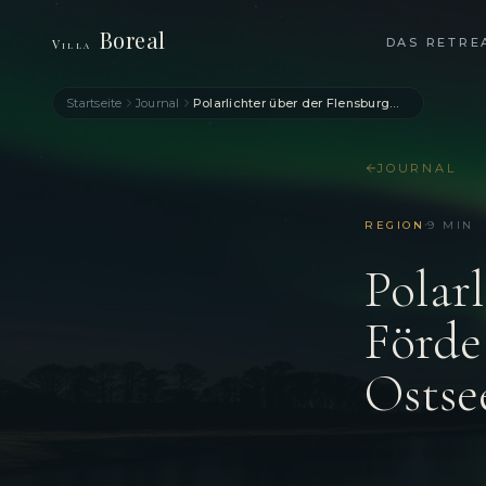
Boreal
DAS RETRE
Villa
Startseite
Journal
Polarlichter über der Flensburger Förde — Nordlichter über der Ostsee
JOURNAL
·
REGION
9
MIN
Polar
Förde
Ostse