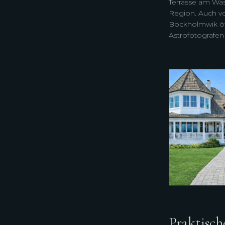
Terrasse am Was
Region. Auch vo
Bockholmwik öff
Astrofotografe
Praktisch