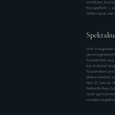
sichtbare Aurora
fotografiert — u
selten sind, wie
Spektakul
Drei Ereignisse
geomagnetischer
Polarlichter au
bei Kollund zei
November und D
dokumentiert u
den 21. Januar 
farbenfrohes Sch
nicht gerechnet
wurden regelmäß