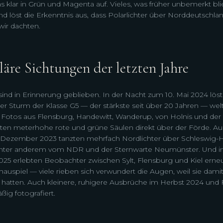
s klar in Grün und Magenta auf. Vieles, was früher unbemerkt bli
nd löst die Erkenntnis aus, dass Polarlichter über Norddeutschlan
 wir dachten.
äre Sichtungen der letzten Jahre
 sind in Erinnerung geblieben. In der Nacht zum 10. Mai 2024 lös
 Sturm der Klasse G5 — der stärkste seit über 20 Jahren — wel
s; Fotos aus Flensburg, Handewitt, Wanderup, von Holnis und der
gten meterhohe rote und grüne Säulen direkt über der Förde. A
ezember 2023 tanzten mehrfach Nordlichter über Schleswig-Ho
nter anderem vom NDR und der Sternwarte Neumünster. Und in
2025 erlebten Beobachter zwischen Sylt, Flensburg und Kiel erneu
auspiel — viele rieben sich verwundert die Augen, weil sie damit
 hatten. Auch kleinere, ruhigere Ausbrüche im Herbst 2024 und 
ig fotografiert.