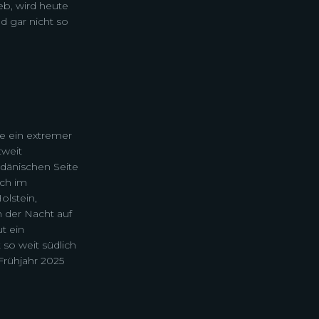
eb, wird heute
d gar nicht so
te ein extremer
tweit
 dänischen Seite
uch im
lstein,
 der Nacht auf
t ein
 so weit südlich
Frühjahr 2025