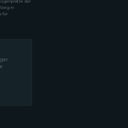
Logenplätze der
Steg in
 für
rger
se