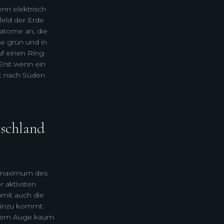
enn elektrisch
eld der Erde
fatome an, die
se grün und in
uf einen Ring
Erst wenn ein
it nach Süden
tschland
larmaximum des
r aktivsten
amit auch die
 Hinzu kommt:
oßem Auge kaum