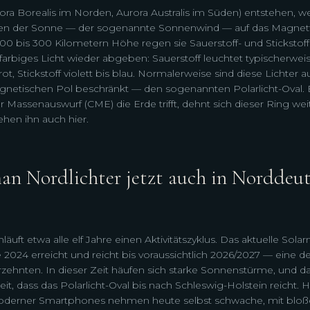
rora Borealis im Norden, Aurora Australis im Süden) entstehen, w
hen der Sonne — der sogenannte Sonnenwind — auf das Magnetf
 100 bis 300 Kilometern Höhe regen sie Sauerstoff- und Stickstof
 farbiges Licht wieder abgeben: Sauerstoff leuchtet typischerwei
t, Stickstoff violett bis blau. Normalerweise sind diese Lichter a
etischen Pol beschränkt — den sogenannten Polarlicht-Oval. 
r Massenauswurf (CME) die Erde trifft, dehnt sich dieser Ring we
ehen ihn auch hier.
n Nordlichter jetzt auch in Norddeu
äuft etwa alle elf Jahre einen Aktivitätszyklus. Das aktuelle So
 2024 erreicht und reicht bis voraussichtlich 2026/2027 — eine de
rzehnten. In dieser Zeit häufen sich starke Sonnenstürme, und d
it, dass das Polarlicht-Oval bis nach Schleswig-Holstein reicht.
oderner Smartphones nehmen heute selbst schwache, mit bl