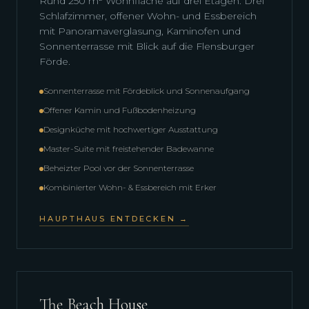
Rund 250 m² Wohnfläche auf drei Etagen. Drei
Schlafzimmer, offener Wohn- und Essbereich
mit Panoramaverglasung, Kaminofen und
Sonnenterrasse mit Blick auf die Flensburger
Förde.
Sonnenterrasse mit Fördeblick und Sonnenaufgang
Offener Kamin und Fußbodenheizung
Designküche mit hochwertiger Ausstattung
Master-Suite mit freistehender Badewanne
Beheizter Pool vor der Sonnenterrasse
Kombinierter Wohn- & Essbereich mit Erker
HAUPTHAUS ENTDECKEN →
The Beach House