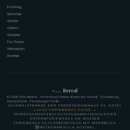
Frühling
Sommer
Winter
Ostern
Silvester
Für Paare
Workation
Anreise
Boreal
Villa
© 2026 Villa Boreal · Ferienhaus Ostsee direkt am Strand · Glücksburg,
Deutschland · Flensburger Förde
JOURNAL
STRÄNDE DER FÖRDE
FERIENHAUS VS. HOTEL
LUXUS-FERIENHAUS GUIDE
→
IMPRESSUM
DATENSCHUTZ
FAQ
ANREISE
SILVESTER
OSTERN
FERIENHAUS AM WASSER
FERIENHAUS GLÜCKSBURG
HAUS MIT MEERBLICK
INSTAGRAM
VILLA AUSTRAL