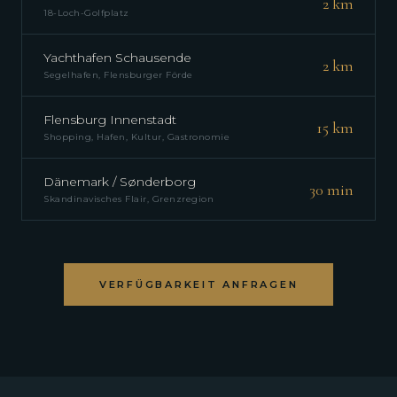
2 km
18-Loch-Golfplatz
Yachthafen Schausende
2 km
Segelhafen, Flensburger Förde
Flensburg Innenstadt
15 km
Shopping, Hafen, Kultur, Gastronomie
Dänemark / Sønderborg
30 min
Skandinavisches Flair, Grenzregion
VERFÜGBARKEIT ANFRAGEN