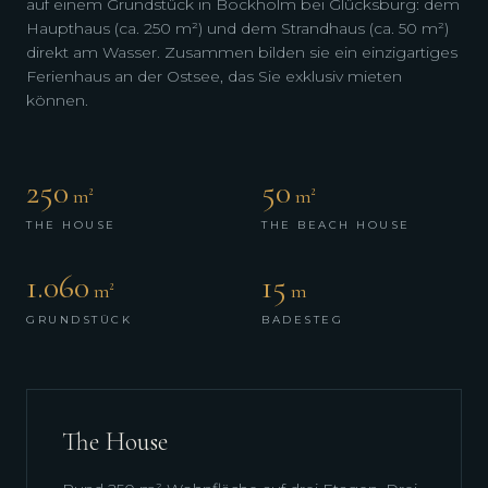
auf einem Grundstück in Bockholm bei Glücksburg: dem
Haupthaus (ca. 250 m²) und dem Strandhaus (ca. 50 m²)
direkt am Wasser. Zusammen bilden sie ein einzigartiges
Ferienhaus an der Ostsee, das Sie exklusiv mieten
können.
250
50
m²
m²
THE HOUSE
THE BEACH HOUSE
1.060
15
m²
m
GRUNDSTÜCK
BADESTEG
The House