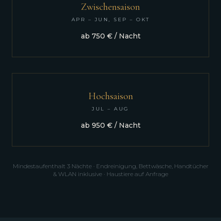
Zwischensaison
APR – JUN, SEP – OKT
ab 750 € / Nacht
Hochsaison
JUL – AUG
ab 950 € / Nacht
Mindestaufenthalt 3 Nächte · Endreinigung, Bettwäsche, Handtücher
& WLAN inklusive · Haustiere auf Anfrage