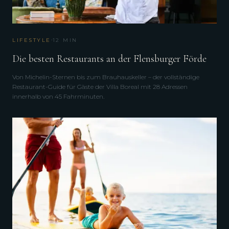
·
LIFESTYLE
12
MIN
Die besten Restaurants an der Flensburger Förde
Von Michelin-Sternen bis zum Brauhauskeller – der vollständige
Restaurant-Guide für Gäste der Villa Boreal mit 28 Adressen
innerhalb von 45 Fahrminuten.