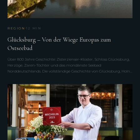
·
REGION
12
MIN
Glücksburg – Von der Wiege Europas zum
Ostseebad
Über 800 Jahre Geschichte: Zisterzienser-Kloster, Schloss Glücksburg,
Herzöge, Zaren-Töchter und das mondänste Seebad
Norddeutschlands. Die vollständige Geschichte von Glücksburg, Holnis
und Bockholm.