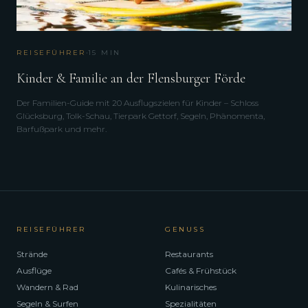
·
REISEFÜHRER
15
MIN
Kinder & Familie an der Flensburger Förde
Der Familien-Guide mit 20 Ausflugszielen für Kinder – Schloss
Glücksburg, Tolk-Schau, Tierpark Gettorf, Segeln, Phänomenta,
Barfußpark und mehr.
REISEFÜHRER
GENUSS
Strände
Restaurants
Ausflüge
Cafés & Frühstück
Wandern & Rad
Kulinarisches
Segeln & Surfen
Spezialitäten