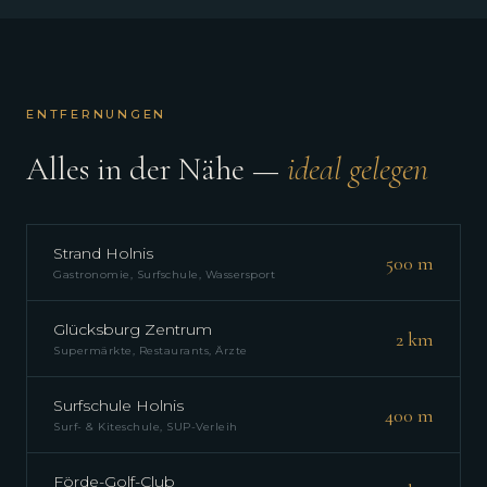
ENTFERNUNGEN
Alles in der Nähe —
ideal gelegen
Strand Holnis
500 m
Gastronomie, Surfschule, Wassersport
Glücksburg Zentrum
2 km
Supermärkte, Restaurants, Ärzte
Surfschule Holnis
400 m
Surf- & Kiteschule, SUP-Verleih
Förde-Golf-Club