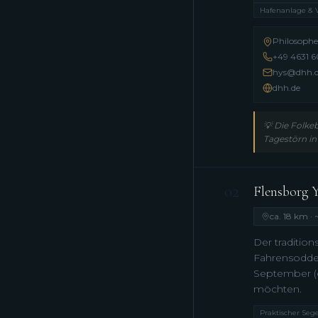
Hafenanlage & 
Philosoph
+49 4631 
hys@dhh.
dhh.de
💡
Die Folke
Tagestörn in
02
Flensborg 
ca. 18 km · 
Der tradition
Fahrensodde 
September (ca
möchten.
Praktischer Sege