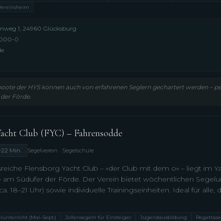
Vereinsheim
enweg 1, 24960 Glücksburg
6000-0
de
boote der HYS können auch von erfahrenen Seglern gechartert werden – per
 der Förde.
Yacht Club (FYC) – Fahrensodde
~22 Min.
Segelverein · Segelschule
sreiche Flensborg Yacht Club – »der Club mit dem o« – liegt im Y
am Südufer der Förde. Der Verein bietet wöchentlichen Segelun
. 18–21 Uhr) sowie individuelle Trainingseinheiten. Ideal für alle
lunterricht (Mai–Sept.)
Jollensegeln für Einsteiger
Jugendausbildung
Regattase