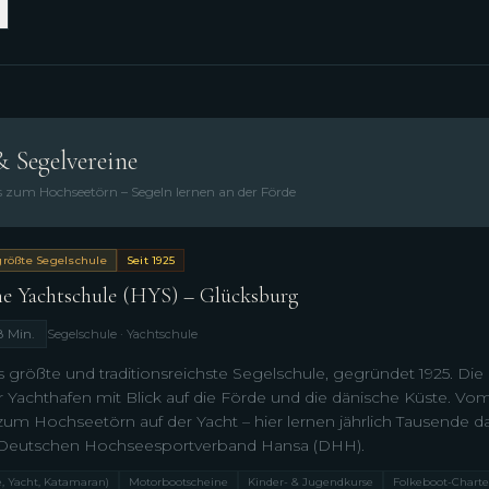
& Segelvereine
 zum Hochseetörn – Segeln lernen an der Förde
rößte Segelschule
Seit 1925
he Yachtschule (HYS) – Glücksburg
8 Min.
Segelschule · Yachtschule
 größte und traditionsreichste Segelschule, gegründet 1925. Die 
 Yachthafen mit Blick auf die Förde und die dänische Küste. Vo
 zum Hochseetörn auf der Yacht – hier lernen jährlich Tausende d
Deutschen Hochseesportverband Hansa (DHH).
e, Yacht, Katamaran)
Motorbootscheine
Kinder- & Jugendkurse
Folkeboot-Charte