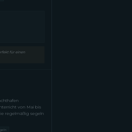
fekt für einen
achthafen
terricht von Mai bis
, die regelmäßig segeln
geln