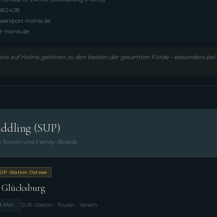
4682428
ersport-holnis.de
t-holnis.de
pots auf Holnis gehören zu den besten der gesamten Förde – besonders be
ddling (SUP)
te Touren und Family-Boards
SUP-Station Ostsee
 Glücksburg
8 Min.
SUP-Station · Touren · Verleih