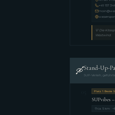
+49 157 3
moin@wass
wasserspor
💡
Die Kites
Westwind.
Stand-Up-Pa
🛶
SUP-Verleih, geführ
05
Platz 1: Beste 
SUPvibes –
ca. 5 km · ~