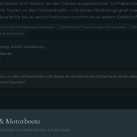
s beste SUP-Station an der Ostsee ausgezeichnet. SUPvibes b
rte Touren zu den Ochseninseln – mit etwas Glück begegnet m
oards für bis zu sechs Personen machen es zu einem Erlebnis fü
zel & Family-Boards bis 6 Personen)
Geführte SUP-Touren zu den Ochseninseln
Fir
n & Gutscheine
ndwig, 24960 Glücksburg
bes.de
e
ur zu den Ochseninseln mit Stopp an Annies Kiosk (Dänemark) ist ein abso
orher buchen!
 & Motorboote
torboote und Elektroboote auf der Förde