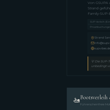
Von GSUPA al
Strand gefüh
Family-SUP-B
SUP-Verleih (Ein
Privatbuchunge
Strand Sa
info@supvi
supvibes.d
💡
Die SUP-To
unbedingt v
Bootsverleih
🚤
Führerscheinfreie Mo