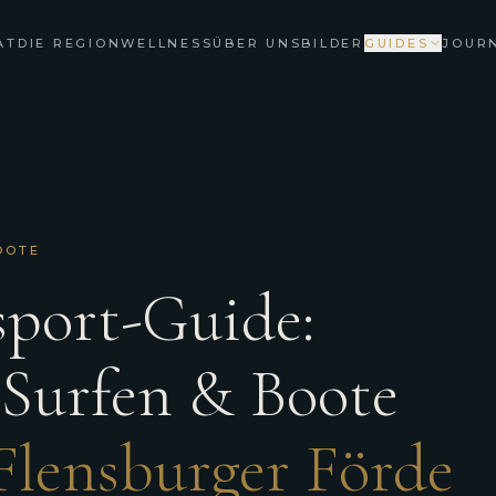
AT
DIE REGION
WELLNESS
ÜBER UNS
BILDER
GUIDES
JOUR
OOTE
sport-Guide:
 Surfen & Boote
Flensburger Förde