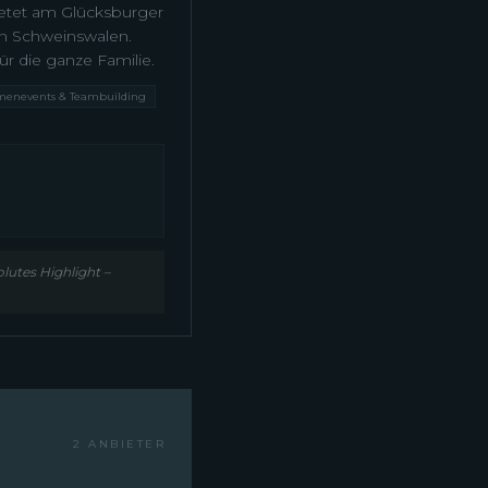
ietet am Glücksburger
an Schweinswalen.
r die ganze Familie.
menevents & Teambuilding
lutes Highlight –
2 ANBIETER