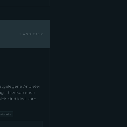
1 ANBIETER
chstgelegene Anbieter
ling – hier kommen
lnis sind ideal zum
-Verleih