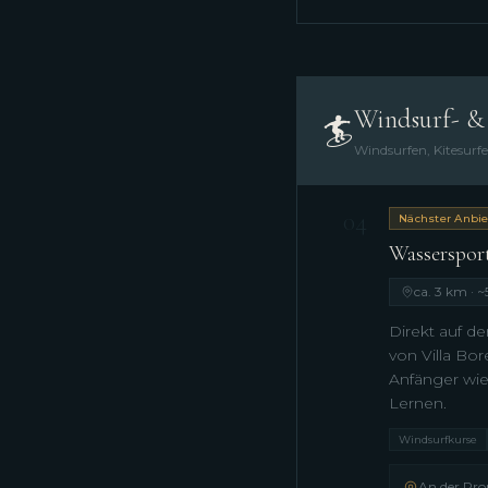
Windsurf- & 
🏄
Windsurfen, Kitesurf
04
Nächster Anbiet
Wasserspor
ca. 3 km · ~
Direkt auf d
von Villa Bo
Anfänger wie 
Lernen.
Windsurfkurse
An der Pro