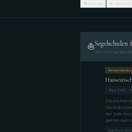
📚 Kurse
🔑 Verleih
Segelschulen 
⛵
Vom Anfängerkurs bis
01
Deutschlands g
Hanseatisc
ca. 5 km · ~
Deutschlands
Glücksburger
der Jolle bis
gehört zum 
Segelkurse (Joll