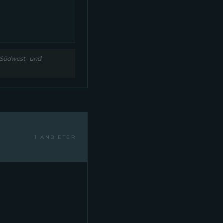
i Südwest- und
1 ANBIETER