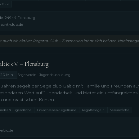
m Boot
e, 24944 Flensburg
yacht-club.de
t auch ein aktiver Regatta-Club – Zuschauen lohnt sich bei den Vereinsre
ltic e.V. – Flensburg
~20 Min.
Segelverein · Jugendausbildung
0 Jahren segelt der Segelclub Baltic mit Familie und Freunden au
besonderen Wert auf Jugendarbeit und bietet ein umfangreiche
n und praktischen Kursen.
Kinder & Jugendliche
Erwachsenen-Segelkurse
Regattasegeln
Vereinsflotte
altic.de