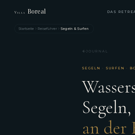
Boreal
DAS RETRE
Villa
Startseite
Reiseführer
Segeln & Surfen
JOURNAL
SEGELN · SURFEN · B
Wasser
Segeln,
an der 