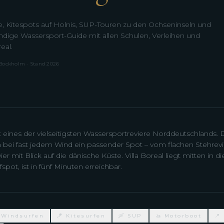
, Kitespots auf Holnis, SUP-Touren zu den Ochseninseln und
ändige Wassersport-Guide mit allen Schulen, Verleihen und
eal.
 Bockholm · Stand 2026
t eines der vielseitigsten Wassersportreviere Norddeutschlands. 
ch bei fast jedem Wind ein passender Spot – vom flachen Stehrevi
r mit Blick auf die dänische Küste. Villa Boreal liegt mitten in d
spot, ist in fünf Minuten erreichbar.
 Windsurfen
🪁 Kitesurfen
🛶 SUP
🚤 Motorboot
📍