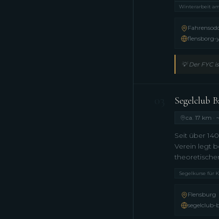
Winterarbeit a
Fahrensodd
flensborg-
💡
Der FYC is
03
Segelclub Ba
ca. 17 km · 
Seit über 14
Verein legt 
theoretische
Segelkurse für 
Flensburg
segelclub-b