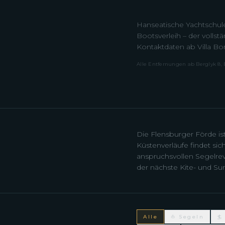
Hanseatische Yachtschule
Bootsverleih – der vollst
Kontaktdaten ab Villa Bor
Alle Entfernungen ab Berglyk 8,
Die Flensburger Förde is
Küstenverläufe findet si
anspruchsvollen Segelrevie
der nächste Kite- und Surf
Alle
⛵ Segeln
🏄