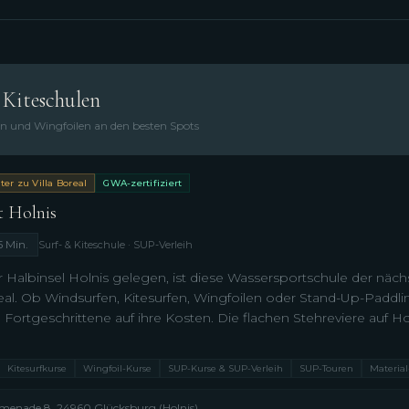
Kiteschulen
en und Wingfoilen an den besten Spots
er zu Villa Boreal
GWA-zertifiziert
t Holnis
5 Min.
Surf- & Kiteschule · SUP-Verleih
er Halbinsel Holnis gelegen, ist diese Wassersportschule der nä
real. Ob Windsurfen, Kitesurfen, Wingfoilen oder Stand-Up-Padd
Fortgeschrittene auf ihre Kosten. Die flachen Stehreviere auf Ho
Kitesurfkurse
Wingfoil-Kurse
SUP-Kurse & SUP-Verleih
SUP-Touren
Material
menade 8, 24960 Glücksburg (Holnis)