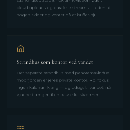
strandhuset. Stabilt nok til 4K-videomøder,
cloud-uploads og parallelle streams — uden at
nogen sidder og venter på et buffer-hjul.
Strandhus som kontor ved vandet
Det separate strandhus med panoramavindue
mod fjorden er jeres private kontor. Ro, fokus,
ingen kald-rumklang — og udsigt til vandet, når
øjnene trænger til en pause fra skærmen.