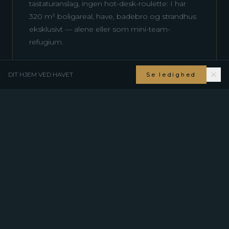
tastaturanslag, ingen hot-desk-roulette: I har
320 m² boligareal, have, badebro og strandhus
eksklusivt — alene eller som mini-team-
refugium.
DIT HJEM VED HAVET
Se ledighed
EN TYPISK WORKATION-DAG
Tolv timer mellem
fjord og
skærm