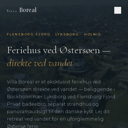
Boreal
Villa
FLENSBORG FJORD · LYKSBORG · HOLNIS
Feriehus ved Østersøen —
direkte ved vandet
Villa Boreal er et eksklusivt feriehus ved
Østersøen direkte ved vandet — beliggende i
Bockholm nær Lyksborg ved Flensborg Fjord.
Privat badeebro, separat strandhus og
panoramaudsigt til den danske kyst. Lej dit
retreat ved vandet for en uforglemmelig
Østersø-ferie.