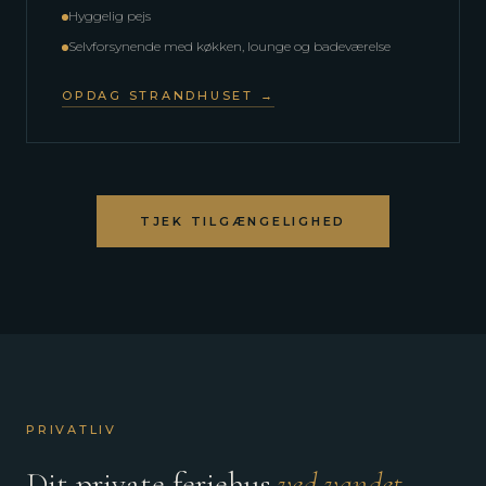
Hyggelig pejs
Selvforsynende med køkken, lounge og badeværelse
OPDAG STRANDHUSET →
TJEK TILGÆNGELIGHED
PRIVATLIV
Dit private feriehus
ved vandet