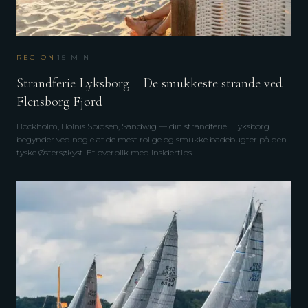
·
REGION
15
MIN
Strandferie Lyksborg – De smukkeste strande ved
Flensborg Fjord
Bockholm, Holnis Spidsen, Sandwig — din strandferie i Lyksborg
begynder ved nogle af de mest rolige og smukke badebugter på den
tyske Østersøkyst. Et overblik med insidertips.