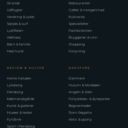
Strande
Restauranter
Udflugter
Caféer & morgenmad
Vandring & cykel
Kulinarisk
Sejlads & surf
Specialiteter
Lystfiskeri
Fischbrötchen
Wellness
Bryggerier & rom
Børn & familie
Shopping
Med hund
Forsyning
REGION & KULTUR
DAGSTURE
Holnis-halvøen
Danmark
Lyksborg
Husum & Nordsøen
Flensborg
Angeln & Slien
Købmandsgårde
Forlystelses- & dyreparker
Kunst & gallerier
Begivenheder
Museer & teater
Rom-Regatta
Fyrtårne
Aktiv & sporty
Sport i Flensborg