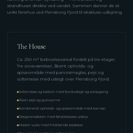
strandhuset direkte ved vandet. Sammen danner de et
unikt feriehus ved Flensborg Fjord til eksklusiv udlejning.
The House
Ca. 250 m² beboelsesareal fordelt på tre etager.
Tre soveværelser, åbent opholds- og
spiseområde med panoramaglas, pejs og
solterrasse med udsigt over Flensborg Fjord.
Solterrasse og balkon med fjordudsigt og solopgang
Åben pejs og gulvvarme
Kombineret opholds- og spiseområde med karnap
Designerkøkken med førsteklasses udstyr
Master-suite med fritstående badekar