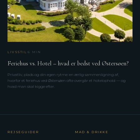
·
LIVSSTIL
6
MIN
Feriehus vs. Hotel – hvad er bedst ved Østersøen?
Privatliv, plads og din egen rytme: en ærlig sammenligning af,
hvorfor et feriehus ved Østersøen ofte overgår et hotelophold — og
hvad man skal kigge efter.
REJSEGUIDER
MAD & DRIKKE