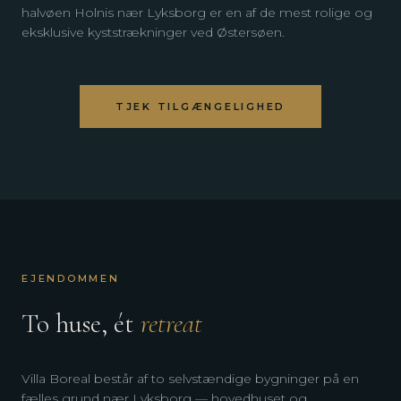
halvøen Holnis nær Lyksborg er en af de mest rolige og
eksklusive kyststrækninger ved Østersøen.
TJEK TILGÆNGELIGHED
EJENDOMMEN
To huse, ét
retreat
Villa Boreal består af to selvstændige bygninger på en
fælles grund nær Lyksborg — hovedhuset og