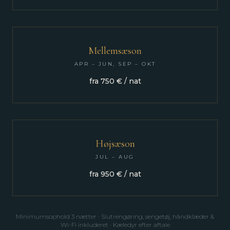
Mellemsæson
APR – JUN, SEP – OKT
fra 750 € / nat
Højsæson
JUL – AUG
fra 950 € / nat
Minimumsophold 3 nætter · Slutrengøring, sengetøj, håndklæder &
Wi-Fi inkluderet · Kæledyr efter aftale