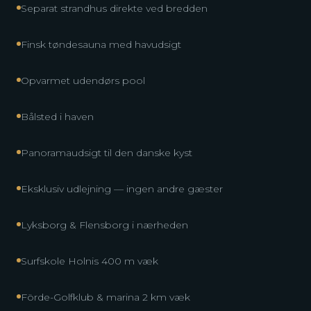
Separat strandhus direkte ved bredden
Finsk tøndesauna med havudsigt
Opvarmet udendørs pool
Bålsted i haven
Panoramaudsigt til den danske kyst
Eksklusiv udlejning — ingen andre gæster
Lyksborg & Flensborg i nærheden
Surfskole Holnis 400 m væk
Förde-Golfklub & marina 2 km væk