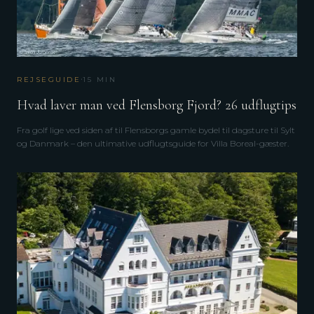
·
REJSEGUIDE
15
MIN
Hvad laver man ved Flensborg Fjord? 26 udflugtips
Fra golf lige ved siden af til Flensborgs gamle bydel til dagsture til Sylt
og Danmark – den ultimative udflugtsguide for Villa Boreal-gæster.