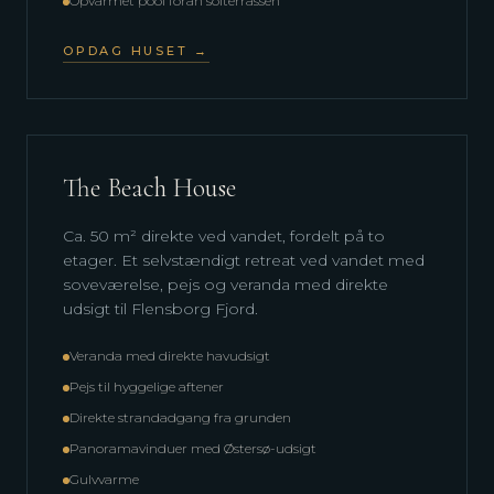
Opvarmet pool foran solterrassen
OPDAG HUSET →
The Beach House
Ca. 50 m² direkte ved vandet, fordelt på to
etager. Et selvstændigt retreat ved vandet med
soveværelse, pejs og veranda med direkte
udsigt til Flensborg Fjord.
Veranda med direkte havudsigt
Pejs til hyggelige aftener
Direkte strandadgang fra grunden
Panoramavinduer med Østersø-udsigt
Gulvvarme