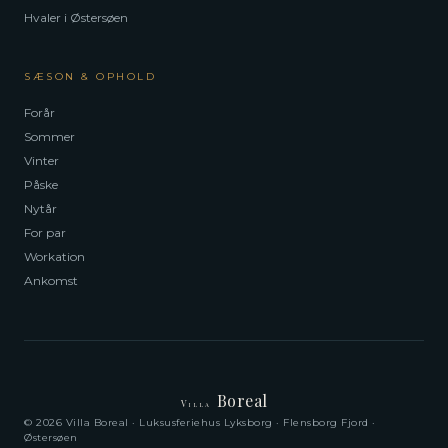
Hvaler i Østersøen
SÆSON & OPHOLD
Forår
Sommer
Vinter
Påske
Nytår
For par
Workation
Ankomst
Boreal
Villa
© 2026 Villa Boreal · Luksusferiehus Lyksborg · Flensborg Fjord ·
Østersøen