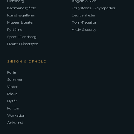
Flensborg
Angeln & Slien
Købmandsgårde
Forlystelses- & dyreparker
Kunst & gallerier
Begivenheder
Museer & teater
Rom-Regatta
Fyrtårne
Aktiv & sporty
Sport i Flensborg
Hvaler i Østersøen
SÆSON & OPHOLD
Forår
Sommer
Vinter
Påske
Nytår
For par
Workation
Ankomst