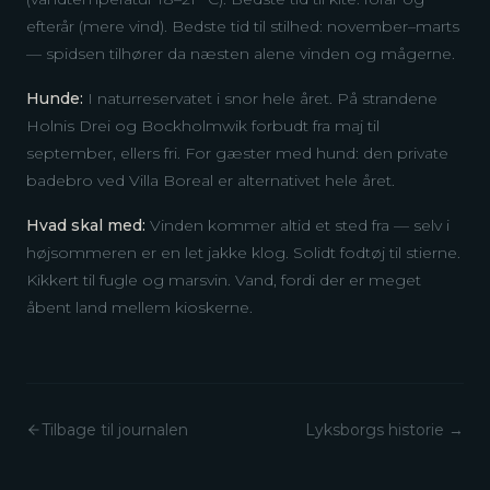
efterår (mere vind). Bedste tid til stilhed: november–marts
— spidsen tilhører da næsten alene vinden og mågerne.
Hunde:
I naturreservatet i snor hele året. På strandene
Holnis Drei og Bockholmwik forbudt fra maj til
september, ellers fri. For gæster med hund: den private
badebro ved Villa Boreal er alternativet hele året.
Hvad skal med:
Vinden kommer altid et sted fra — selv i
højsommeren er en let jakke klog. Solidt fodtøj til stierne.
Kikkert til fugle og marsvin. Vand, fordi der er meget
åbent land mellem kioskerne.
Tilbage til journalen
Lyksborgs historie
→