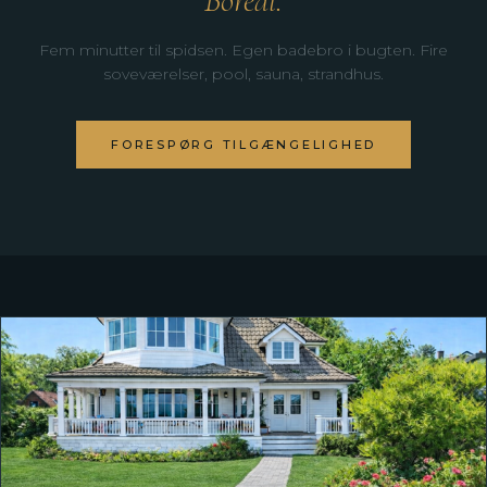
Boreal.
Fem minutter til spidsen. Egen badebro i bugten. Fire
soveværelser, pool, sauna, strandhus.
FORESPØRG TILGÆNGELIGHED