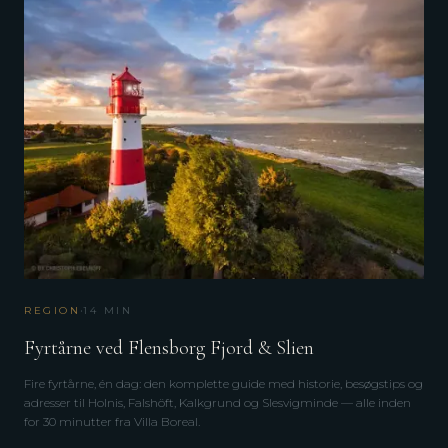
·
REGION
14
MIN
Fyrtårne ved Flensborg Fjord & Slien
Fire fyrtårne, én dag: den komplette guide med historie, besøgstips og
adresser til Holnis, Falshöft, Kalkgrund og Slesvigminde — alle inden
for 30 minutter fra Villa Boreal.