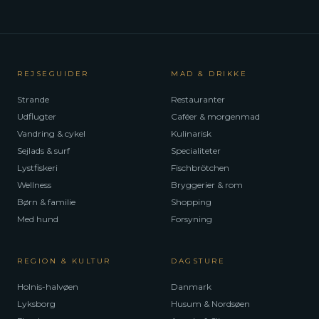
REJSEGUIDER
MAD & DRIKKE
Strande
Restauranter
Udflugter
Caféer & morgenmad
Vandring & cykel
Kulinarisk
Sejlads & surf
Specialiteter
Lystfiskeri
Fischbrötchen
Wellness
Bryggerier & rom
Børn & familie
Shopping
Med hund
Forsyning
REGION & KULTUR
DAGSTURE
Holnis-halvøen
Danmark
Lyksborg
Husum & Nordsøen