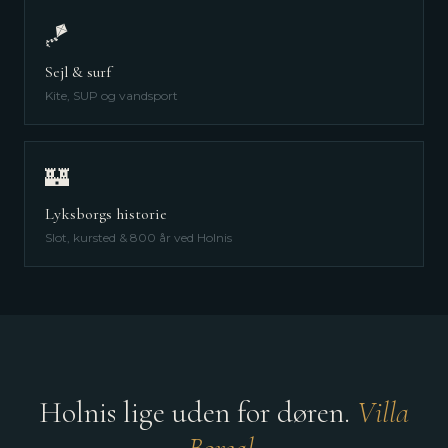
🪁
Sejl & surf
Kite, SUP og vandsport
🏰
Lyksborgs historie
Slot, kursted & 800 år ved Holnis
Holnis lige uden for døren.
Villa