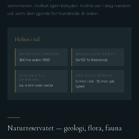
sommeren. Hvilket igen betyder: Holnis ser i dag næsten
ud, som den gjorde for hundrede år siden.
Holnis i tal
BESKYTTET OMRÅDE
NORDLIGSTE PUNKT
360 ha siden 1993
54°53′ N (fastland)
AFSTAND TIL
FRA VILLA BOREAL
DANMARK
5 min. i bil · 15 min. på
ca. 4 km over vand
cykel
Naturreservatet — geologi, flora, fauna