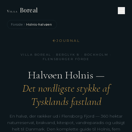
Boreal
Villa
Forside
Holnis-halvøen
JOURNAL
VILLA BOREAL · BERGLYK 8 · BOCKHOLM ·
FLENSBURGER FÖRDE
Halvøen Holnis —
Det nordligste stykke af
Tysklands fastland
En halvø, der rækker ud i Flensborg Fjord — 360 hektar
naturreservat, brakvand, kitespot, vandreparadis og udsigt
helt til Danmark. Den komplette guide til Holnis, fem