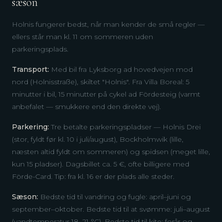
sæson
Holnis fungerer bedst, når man kender de små regler —
ellers står man kl. 11 om sommeren uden
parkeringsplads.
Transport:
Med bil fra Lyksborg ad hovedvejen mod
nord (Holnisstraße), skiltet "Holnis". Fra Villa Boreal: 5
minutter i bil, 15 minutter på cykel ad Fördesteig (varmt
anbefalet — smukkere end den direkte vej).
Parkering:
Tre betalte parkeringspladser — Holnis Drei
(stor, fyldt før kl. 10 i juli/august), Bockholmwik (lille,
næsten altid fyldt om sommeren) og spidsen (meget lille,
kun 15 pladser). Dagsbillet ca. 5 €, ofte billigere med
Förde-Card. Tip: fra kl. 16 er der plads alle steder.
Sæson:
Bedste tid til vandring og fugle: april–juni og
september–oktober. Bedste tid til at svømme: juli–august
(vandtemperatur 18–21 °C). Bedste tid til kite: forår og