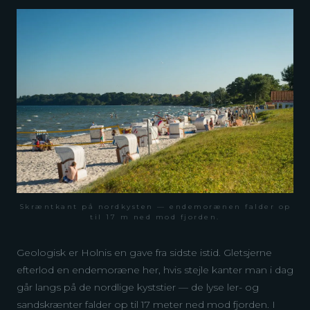
Skræntkant på nordkysten — endemorænen falder op
til 17 m ned mod fjorden.
Geologisk er Holnis en gave fra sidste istid. Gletsjerne
efterlod en endemoræne her, hvis stejle kanter man i dag
går langs på de nordlige kyststier — de lyse ler- og
sandskrænter falder op til 17 meter ned mod fjorden. I