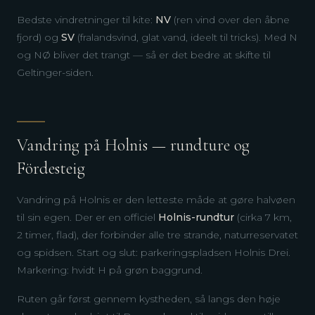
Bedste vindretninger til kite:
NV
(ren vind over den åbne
fjord) og
SV
(fralandsvind, glat vand, ideelt til tricks). Med N
og NØ bliver det trangt — så er det bedre at skifte til
Geltinger-siden.
Vandring på Holnis — rundture og
Fördesteig
Vandring på Holnis er den letteste måde at gøre halvøen
til sin egen. Der er en officiel
Holnis-rundtur
(cirka 7 km,
2 timer, flad), der forbinder alle tre strande, naturreservatet
og spidsen. Start og slut: parkeringspladsen Holnis Drei.
Markering: hvidt H på grøn baggrund.
Ruten går først gennem kystheden, så langs den høje