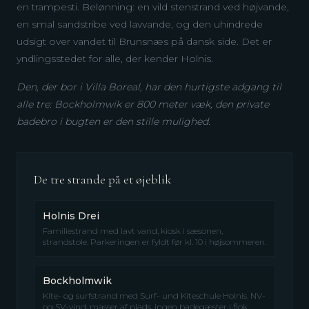
en trampesti. Belønning: en vild stenstrand ved højvande,
en smal sandstribe ved lavvande, og den uhindrede
udsigt over vandet til Brunsnæs på dansk side. Det er
yndlingsstedet for alle, der kender Holnis.
Den, der bor i Villa Boreal, har den hurtigste adgang til
alle tre: Bockholmwik er 800 meter væk, den private
badebro i bugten er den stille mulighed.
De tre strande på et øjeblik
Holnis Drei
Familiestrand med lavt vand, kiosk i sæsonen,
strandstole. Parkeringen er fyldt før kl. 10 i højsommeren.
Bockholmwik
Kite- og surfstrand med Surf- und Kiteschule Holnis. NV-
og SV-vind, masser af plads, ingen badegæster i flok.