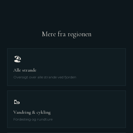
Mere fra regionen
🏖️
Alle strande
Oversigt over alle strande ved fjorden
🥾
Vandring & cykling
Fördesteig og rundture