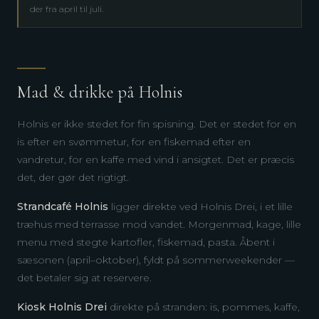
der fra april til juli.
Mad & drikke på Holnis
Holnis er ikke stedet for fin spisning. Det er stedet for en
is efter en svømmetur, for en fiskemad efter en
vandretur, for en kaffe med vind i ansigtet. Det er præcis
det, der gør det rigtigt.
Strandcafé Holnis
ligger direkte ved Holnis Drei, i et lille
træhus med terrasse mod vandet. Morgenmad, kage, lille
menu med stegte kartofler, fiskemad, pasta. Åbent i
sæsonen (april–oktober), fyldt på sommerweekender —
det betaler sig at reservere.
Kiosk Holnis Drei
direkte på stranden: is, pommes, kaffe,