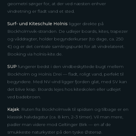
geometri sørger for, at der ved næsten enhver
vindretning er fladt vand et sted.
Surf- und Kiteschule Holnis
ligger direkte på
Bockholmwik-stranden. De udlejer boards, kites, trapezer
og våddragter, holder begynderkurser (to dage, ca. 250
€) og er det centrale samlingspunkt for alt vindrelateret.
Booking via holnis-kite.de.
SUP
fungerer bedst i den vindbeskyttede bugt mellem
Bockholm og Holnis Drei — fladt, roligt vand, perfekt til
begyndere. Med NV-vind ligger fjorden glat, med SV kan
det blive krap. Boards lejes hos kiteskolen eller udlejet
ved badebroen.
Kajak
: Ruten fra Bockholmwik til spidsen og tilbage er en
klassisk halvdagstur (ca. 8 km, 2–3 timer). Vil man mere,
padler man videre mod Geltinger Birk — en af de
smukkeste naturkyster på den tyske Østersø.