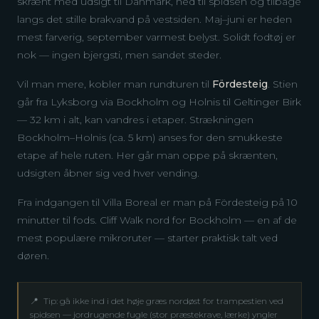
skrænt med udsigt til Danmark, ned til spidsen og tilbage
langs det stille brakvand på vestsiden. Maj–juni er heden
mest farverig, september varmest belyst. Solidt fodtøj er
nok — ingen bjergsti, men sandet steder.
Vil man mere, kobler man rundturen til
Fördesteig
. Stien
går fra Lyksborg via Bockholm og Holnis til Geltinger Birk
— 32 km i alt, kan vandres i etaper. Strækningen
Bockholm–Holnis (ca. 5 km) anses for den smukkeste
etape af hele ruten. Her går man oppe på skrænten,
udsigten åbner sig ved hver vending.
Fra indgangen til Villa Boreal er man på Fördesteig på 10
minutter til fods. Cliff Walk nord for Bockholm — en af de
mest populære mikroruter — starter praktisk talt ved
døren.
📍
Tip: gå ikke ind i det høje græs nordøst for trampestien ved
spidsen — jordrugende fugle (stor præstekrave, lærke) yngler