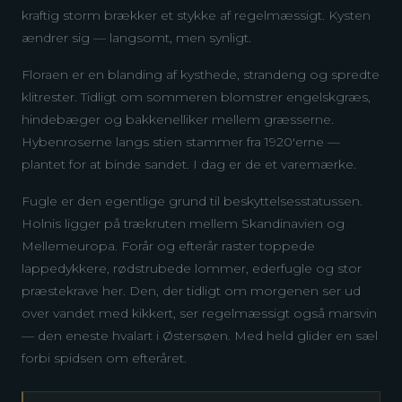
kraftig storm brækker et stykke af regelmæssigt. Kysten
ændrer sig — langsomt, men synligt.
Floraen er en blanding af kysthede, strandeng og spredte
klitrester. Tidligt om sommeren blomstrer engelskgræs,
hindebæger og bakkenelliker mellem græsserne.
Hybenroserne langs stien stammer fra 1920'erne —
plantet for at binde sandet. I dag er de et varemærke.
Fugle er den egentlige grund til beskyttelsesstatussen.
Holnis ligger på trækruten mellem Skandinavien og
Mellemeuropa. Forår og efterår raster toppede
lappedykkere, rødstrubede lommer, ederfugle og stor
præstekrave her. Den, der tidligt om morgenen ser ud
over vandet med kikkert, ser regelmæssigt også marsvin
— den eneste hvalart i Østersøen. Med held glider en sæl
forbi spidsen om efteråret.