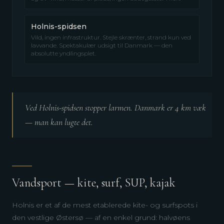
Holnis-spidsen
Vild, ingen infrastruktur. Stejle skrænter, strand kun ved
lavvande. Spektakulær udsigt til Danmark — den
absolutte yndlingsplet.
Ved Holnis-spidsen stopper larmen. Danmark er 4 km væk
— man kan lugte det.
Vandsport — kite, surf, SUP, kajak
Holnis er et af de mest etablerede kite- og surfspots i
den vestlige Østersø — af en enkel grund: halvøens