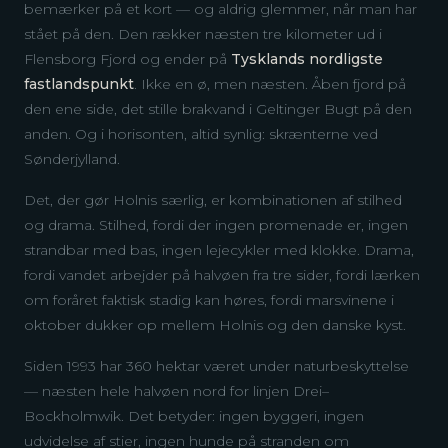
bemærker på et kort — og aldrig glemmer, når man har
stået på den. Den rækker næsten tre kilometer ud i
Flensborg Fjord og ender på
Tysklands nordligste
fastlandspunkt
. Ikke en ø, men næsten. Åben fjord på
den ene side, det stille brakvand i Geltinger Bugt på den
anden. Og i horisonten, altid synlig: skrænterne ved
Sønderjylland.
Det, der gør Holnis særlig, er kombinationen af stilhed
og drama. Stilhed, fordi der ingen promenade er, ingen
strandbar med bas, ingen lejecykler med klokke. Drama,
fordi vandet arbejder på halvøen fra tre sider, fordi lærken
om foråret faktisk stadig kan høres, fordi marsvinene i
oktober dukker op mellem Holnis og den danske kyst.
Siden 1993 har 360 hektar været under naturbeskyttelse
— næsten hele halvøen nord for linjen Drei–
Bockholmwik. Det betyder: ingen byggeri, ingen
udvidelse af stier, ingen hunde på stranden om