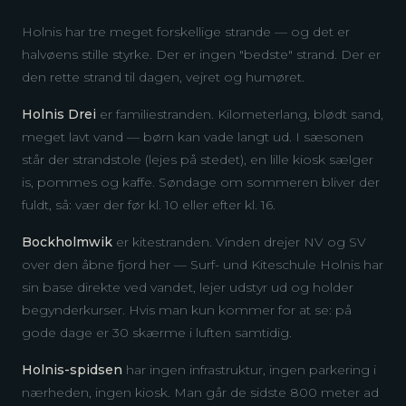
Holnis har tre meget forskellige strande — og det er
halvøens stille styrke. Der er ingen "bedste" strand. Der er
den rette strand til dagen, vejret og humøret.
Holnis Drei
er familiestranden. Kilometerlang, blødt sand,
meget lavt vand — børn kan vade langt ud. I sæsonen
står der strandstole (lejes på stedet), en lille kiosk sælger
is, pommes og kaffe. Søndage om sommeren bliver der
fuldt, så: vær der før kl. 10 eller efter kl. 16.
Bockholmwik
er kitestranden. Vinden drejer NV og SV
over den åbne fjord her — Surf- und Kiteschule Holnis har
sin base direkte ved vandet, lejer udstyr ud og holder
begynderkurser. Hvis man kun kommer for at se: på
gode dage er 30 skærme i luften samtidig.
Holnis-spidsen
har ingen infrastruktur, ingen parkering i
nærheden, ingen kiosk. Man går de sidste 800 meter ad