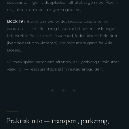
sodavand. Ingen siddepladser, alt til at tage med. Åbent
maj til september, længere i godt vejr.
Bock 19
i Bockholmwik er det bedste stop efter en
vandretur — en lille, ærlig fiskebod i havnen, frisk røget
fisk direkte fra kutteren, fiskemad, fadøl. Åbent hele året
(begrænset om vinteren). Tre minutters gang fra Villa
Boreal.
Vil man spise varmt om aftenen, er Lyksborg ti minutter
væk i bil — restauranttips står i
restaurantguiden
.
✦ ✦ ✦
Praktisk info — transport, parkering,