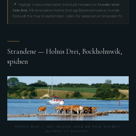
📍
Vigtigt: I naturreservatet (nord på halvøen) er
hunde i snor
hele året
. På strandene Holnis Drei og Bockholmwik er hunde
forbudt fra maj til september. Uden for sæsonen er stranden fri.
Strandene — Holnis Drei, Bockholmwik,
spidsen
Holnis Drei — det laveste vand på hele fjorden,
perfekt til familier.