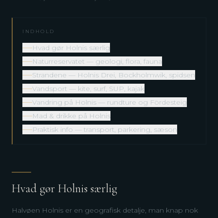
INDHOLD
Hvad gør Holnis særlig
Naturreservatet — geologi, flora, fauna
Strandene — Holnis Drei, Bockholmwik, spidsen
Vandsport — kite, surf, SUP, kajak
Vandring på Holnis — rundture og Fördesteig
Mad & drikke på Holnis
Praktisk info — transport, parkering, sæson
Hvad gør Holnis særlig
Halvøen Holnis er en geografisk detalje, man knap nok