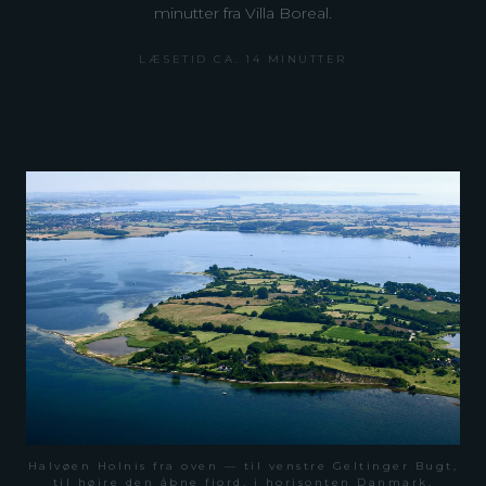
minutter fra Villa Boreal.
LÆSETID CA. 14 MINUTTER
Halvøen Holnis fra oven — til venstre Geltinger Bugt,
til højre den åbne fjord, i horisonten Danmark.