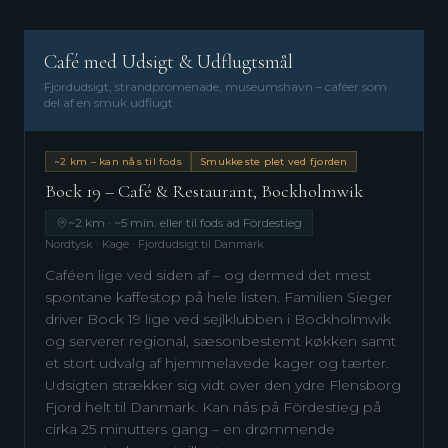
Café med Udsigt & Udflugtsmål
Fjordudsigt, strandpromenade, museumshavn – caféer som
del af en smuk udflugt
~2 km – kan nås til fods
Smukkeste plet ved fjorden
Bock 19 – Café & Restaurant, Bockholmwik
~2 km · ~5 min. eller til fods ad Fördestieg
Nordtysk · Kage · Fjordudsigt til Danmark
Caféen lige ved siden af – og dermed det mest
spontane kaffestop på hele listen. Familien Sieger
driver Bock 19 lige ved sejlklubben i Bockholmwik
og serverer regional, sæsonbestemt køkken samt
et stort udvalg af hjemmelavede kager og tærter.
Udsigten strækker sig vidt over den ydre Flensborg
Fjord helt til Danmark. Kan nås på Fördestieg på
cirka 25 minutters gang – en drømmende