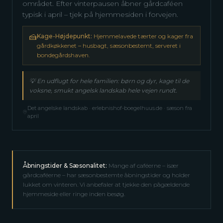
området. Efter vinterpausen åbner gårdcaféen
typisk i april – tjek på hjemmesiden i forvejen.
🍰
Kage-Højdepunkt:
Hjemmelavede tærter og kager fra
gårdkøkkenet – husbagt, sæsonbestemt, serveret i
bondegårdshaven.
💡
En udflugt for hele familien: børn og dyr, kage til de
voksne, smukt angelsk landskab hele vejen rundt.
Det angelske landskab · erlebnishof-boegelhuus.de · sæson fra
april
Åbningstider & Sæsonalitet:
Mange af caféerne – især
gårdcaféerne – har sæsonbestemte åbningstider og holder
lukket om vinteren. Vi anbefaler at tjekke den pågældende
hjemmeside eller ringe inden besøg.