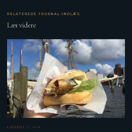
RELATEREDE JOURNAL-INDLÆG
Læs videre
·
LIVSSTIL
12
MIN