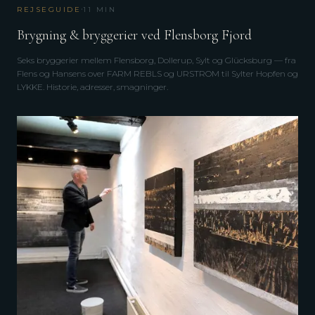
·
REJSEGUIDE
11
MIN
Brygning & bryggerier ved Flensborg Fjord
Seks bryggerier mellem Flensborg, Dollerup, Sylt og Glücksburg — fra
Flens og Hansens over FARM REBLS og URSTROM til Sylter Hopfen og
LYKKE. Historie, adresser, smagninger.