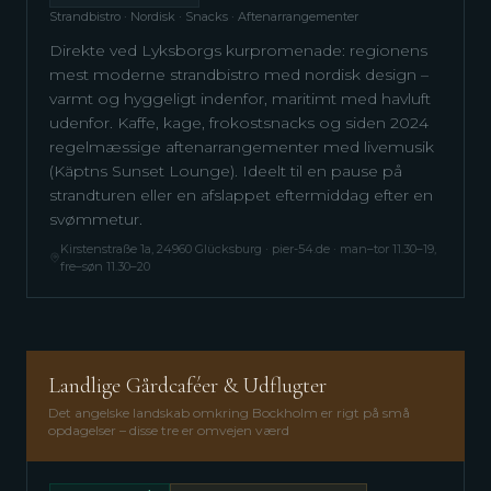
Strandbistro · Nordisk · Snacks · Aftenarrangementer
Direkte ved Lyksborgs kurpromenade: regionens
mest moderne strandbistro med nordisk design –
varmt og hyggeligt indenfor, maritimt med havluft
udenfor. Kaffe, kage, frokostsnacks og siden 2024
regelmæssige aftenarrangementer med livemusik
(Käptns Sunset Lounge). Ideelt til en pause på
strandturen eller en afslappet eftermiddag efter en
svømmetur.
Kirstenstraße 1a, 24960 Glücksburg · pier-54.de · man–tor 11.30–19,
fre–søn 11.30–20
Landlige Gårdcaféer & Udflugter
Det angelske landskab omkring Bockholm er rigt på små
opdagelser – disse tre er omvejen værd