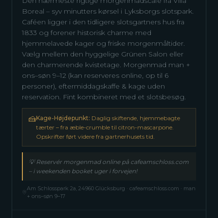
Den nærmeste rigtige morgenmadscafé fra Villa
Boreal – syv minutters kørsel i Lyksborgs slotspark.
Caféen ligger i den tidligere slotsgartners hus fra
1833 og forener historisk charme med
hjemmelavede kager og friske morgenmåltider.
Vælg mellem den hyggelige Grünen Salon eller
den charmerende kvistetage. Morgenmad man +
ons–søn 9–12 (kan reserveres online, op til 6
personer), eftermiddagskaffe & kage uden
reservation. Fint kombineret med et slotsbesøg.
🍰
Kage-Højdepunkt:
Daglig skiftende, hjemmebagte
tærter – fra æble-crumble til citron-mascarpone.
Opskrifter ført videre fra gartnerhusets tid.
💡
Reservér morgenmad online på cafeamschloss.com
– i weekenden booket uger i forvejen!
Am Schlosspark 2a, 24960 Glücksburg · cafeamschloss.com · man
+ ons–søn 9–17