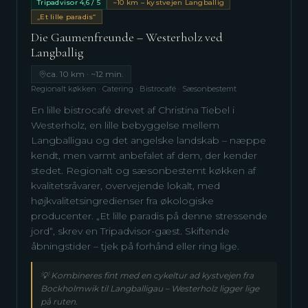
Tripadvisor 4,6 / 5
~10 km – kystvejen Langballig
„Et lille paradis“
Die Gaumenfreunde – Westerholz ved
Langballig
ca. 10 km · ~12 min.
Regionalt køkken · Catering · Bistrocafé · Sæsonbestemt
En lille bistrocafé drevet af Christina Tiebel i
Westerholz, en lille bebyggelse mellem
Langballigau og det angelske landskab – næppe
kendt, men varmt anbefalet af dem, der kender
stedet. Regionalt og sæsonbestemt køkken af
kvalitetsråvarer, overvejende lokalt, med
højkvalitetsingredienser fra økologiske
producenter. „Et lille paradis på denne stressende
jord“, skrev en Tripadvisor-gæst. Skiftende
åbningstider – tjek på forhånd eller ring lige.
💡
Kombineres fint med en cykeltur ad kystvejen fra
Bockholmwik til Langballigau – Westerholz ligger lige
på ruten.