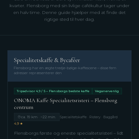
kvarter. Flensborg med sin livlige cafékultur tager under
en halv time. Denne guide hjælper med at finde det
rigtige sted til hver dag.
Specialitetskaffe & Bycaféer
Flensborg har en ægte tredje-bølge-kaffescene – disse fem
adresser repræsenterer den
Tripadvisor 4,9 / 5 – Flensborgs bedste kaffe
Veganervenlig
ONOMA Kaffe Specialitetsristeri – Flensborg
centrum
ca. 19 km · ~22 min.
Specialitetskaffe · Ristery · Baggård
4,9 ★
Flensborgs første og eneste specialitetsristeri – lidt