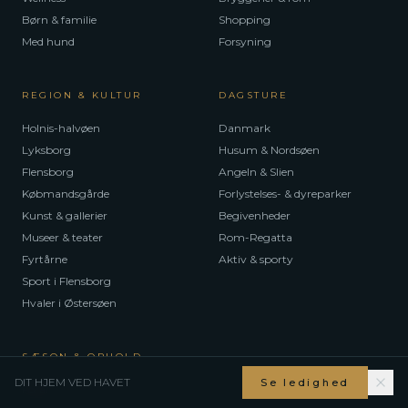
Børn & familie
Shopping
Med hund
Forsyning
REGION & KULTUR
DAGSTURE
Holnis-halvøen
Danmark
Lyksborg
Husum & Nordsøen
Flensborg
Angeln & Slien
Købmandsgårde
Forlystelses- & dyreparker
Kunst & gallerier
Begivenheder
Museer & teater
Rom-Regatta
Fyrtårne
Aktiv & sporty
Sport i Flensborg
Hvaler i Østersøen
SÆSON & OPHOLD
DIT HJEM VED HAVET
Se ledighed
Forår