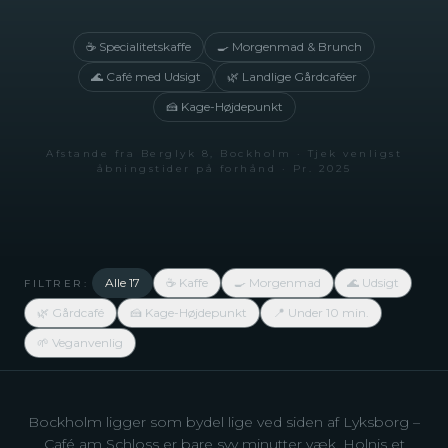
☕ Specialitetskaffe
🍳 Morgenmad & Brunch
🌊 Café med Udsigt
🌿 Landlige Gårdcaféer
🍰 Kage-Højdepunkt
Afstande fra Berglyk 8, Bockholm · Tjek venligst
åbningstider på forhånd · Pr. 2025
Alle 17
☕ Kaffe
🍳 Morgenmad
🌊 Udsigt
FILTRER:
🌿 Gårdcafé
🍰 Kage-Højdepunkt
📍 Under 10 min.
🌱 Veganvenlig
Bockholm ligger som bydel lige ved siden af Lyksborg –
Café am Schloss er bare syv minutter væk, Holnis et