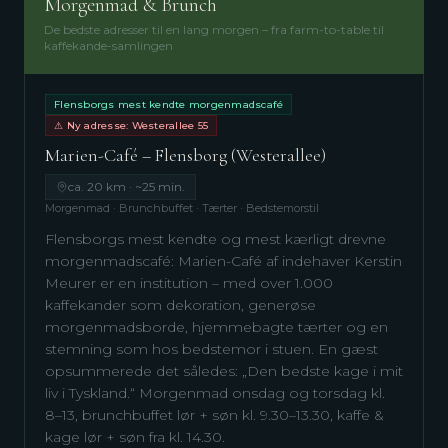
Morgenmad & Brunch
De bedste adresser til en lang morgen – fra farm-to-table til
kaffekande-samlingen
Flensborgs mest kendte morgenmadscafé
⚠ Ny adresse: Westerallee 55
Marien-Café – Flensborg (Westerallee)
ca. 20 km · ~25 min.
Morgenmad · Brunchbuffet · Tærter · Bedstemorstil
Flensborgs mest kendte og mest kærligt drevne
morgenmadscafé: Marien-Café af indehaver Kerstin
Meurer er en institution – med over 1.000
kaffekander som dekoration, generøse
morgenmadsborde, hjemmebagte tærter og en
stemning som hos bedstemor i stuen. En gæst
opsummerede det således: „Den bedste kage i mit
liv i Tyskland.“ Morgenmad onsdag og torsdag kl.
8–13, brunchbuffet lør + søn kl. 9.30–13.30, kaffe &
kage lør + søn fra kl. 14.30.