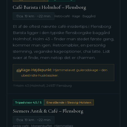
Café Barista i Holmhof – Flensborg
ca. 19 km · ~22 min.
Retro-café · Kage · Baggård
Et af de oftest nævnte café-insidertips i Flensborg:
Barista ligger i den typiske flensborgske baggård
Holmhof, Holm 43 – finder man stedet første gang,
kommer man igen. Retromøbler, en personlig
stemning, veganske kageoptioner, chai latte. Lidt
svær at finde, men netop det er charmen.
🍰
Kage-Højdepunkt:
Hjemmelavet gulerodskage – den
ubestridte husklassiker.
Holm 43 (Holmhof), 24937 Flensburg
Tripadvisor 4,5 / 5
Enestående i Slesvig-Holsten
Siemers Antik & Café – Flensborg
ca. 19 km · ~22 min.
Antik-café · Morgenbuffet · Hjemmebag