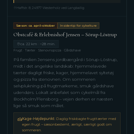
Haffstr. 8, 24977 Westerholz ved Langballig
Sæson: ca. april–oktober
Insidertip for cykelture
Obstcafé & Erlebnishof Jensen – Sörup-Löstrup
ca. 22 km · ~28 min.
Frugt · Tærter · Stenovnspizza · Gårdshave
På familien Jensens jordbærgård i Sörup-Löstrup,
midt i det angelske landskab: hjemmelavede
tærter dagligt friske, kager, hjemmelavet syltetøj
og pizza fra stenovnen. Om sommeren
selvplukning på frugtmarkerne, smuk gårdshave
udendørs. Lokalt anbefalet som cykelmål fra
Bockholm/Flensborg – vejen derhen er næsten
lige så smuk som målet.
🍰
Kage-Højdepunkt:
Daglig friskbagte frugttærter med
egen frugt – sæsonbestemt, ærligt, særligt godt om
sommeren.