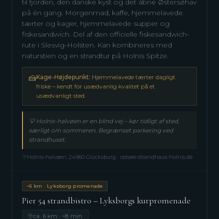
til fjorden, den danske kyst og det åbne Østersøhav
på én gang. Morgenmad, kaffe, hjemmelavede
tærter og kager, hjemmelavede supper og
fiskesandwich. Del af den officielle fiskesandwich-
rute i Slesvig-Holsten. Kan kombineres med
naturstien og en strandtur på Holnis Spitze.
🍰
Kage-Højdepunkt:
Hjemmelavede tærter dagligt
friske – kendt for usædvanlig kvalitet på et
usædvanligt sted.
💡
Holnis-halvøen er en blind vej – kør tidligt af sted,
særligt om sommeren. Begrænset parkering ved
strandhuset.
Holnis-halvøen, 24960 Glücksburg · ostsee-strandhaus-holnis.de
~6 km · Lyksborg promenade
Pier 54 strandbistro – Lyksborgs kurpromenade
ca. 6 km · ~8 min.