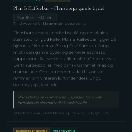
Plan B Kaffeebar – Flensborgs gamle bydel
ca. 19 km · ~22 min.
Third-wave-kaffe · Morgenmad · Udeservering
Flensborgs mest kendte bycafé og de lokales
stamsted for god kaffe: Plan B Kaffeebar ligger på
hjørnet af Norderstraße og Oluf-Samson-Gang
midt i den gamle bydel og serverer espresso,
cappuccino, flat white og filterkaffe på højt niveau.
Dertil surdejsboller med dansk Gammel Knas og
marmelade. Om sommeren ude i historiske
rammer, om vinteren lunt indendørs. Ungt,
bæredygtigt, levende.
💡
Insidertip om sommeren: Espresso Tonic – et
forfriskende alternativ til klassisk iskaffe.
Norderstraße 46, 24937 Flensburg · man–lør 10–18, søn 11–17
Baggårds-insidertip
Veganervenlig