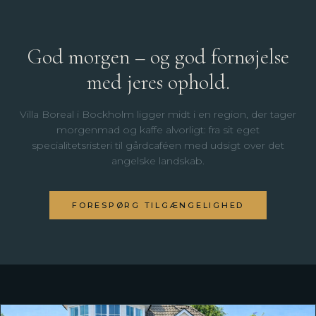
God morgen – og god fornøjelse
med jeres ophold.
Villa Boreal i Bockholm ligger midt i en region, der tager
morgenmad og kaffe alvorligt: fra sit eget
specialitetsristeri til gårdcaféen med udsigt over det
angelske landskab.
FORESPØRG TILGÆNGELIGHED