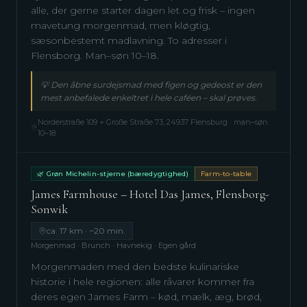
alle, der gerne starter dagen let og frisk – ingen
mavetung morgenmad, men kløgtig,
sæsonbestemt madlavning. To adresser i
Flensborg. Man–søn 10–18.
💡
Den åbne surdejsmad med figen og gedeost er den
mest anbefalede enkeltret i hele caféen – skal prøves.
Norderstraße 109 + Große Straße 73, 24937 Flensburg · man–søn
10–18
🌿 Grøn Michelin-stjerne (bæredygtighed)
Farm-to-table
James Farmhouse – Hotel Das James, Flensborg-
Sonwik
ca. 17 km · ~20 min.
Morgenmad · Brunch · Havnekig · Egen gård
Morgenmaden med den bedste kulinariske
historie i hele regionen: alle råvarer kommer fra
deres egen James Farm – kød, mælk, æg, brød,