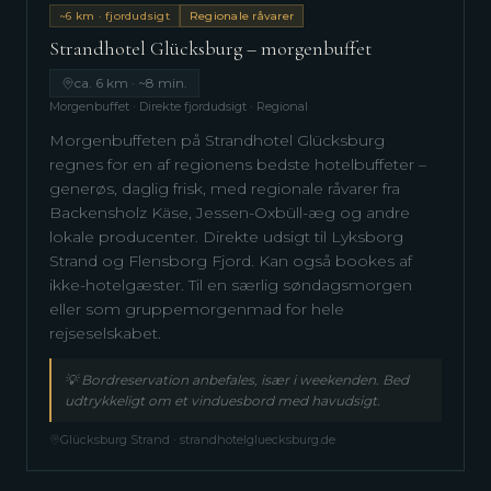
~6 km · fjordudsigt
Regionale råvarer
Strandhotel Glücksburg – morgenbuffet
ca. 6 km · ~8 min.
Morgenbuffet · Direkte fjordudsigt · Regional
Morgenbuffeten på Strandhotel Glücksburg
regnes for en af regionens bedste hotelbuffeter –
generøs, daglig frisk, med regionale råvarer fra
Backensholz Käse, Jessen-Oxbüll-æg og andre
lokale producenter. Direkte udsigt til Lyksborg
Strand og Flensborg Fjord. Kan også bookes af
ikke-hotelgæster. Til en særlig søndagsmorgen
eller som gruppemorgenmad for hele
rejseselskabet.
💡
Bordreservation anbefales, især i weekenden. Bed
udtrykkeligt om et vinduesbord med havudsigt.
Glücksburg Strand · strandhotelgluecksburg.de