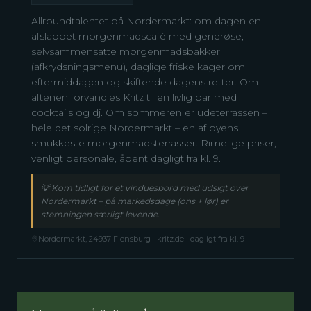
Allroundtalentet på Nordermarkt: om dagen en
afslappet morgenmadscafé med generøse,
selvsammensatte morgenmadsbakker
(afkrydsningsmenu), daglige friske kager om
eftermiddagen og skiftende dagens retter. Om
aftenen forvandles Kritz til en livlig bar med
cocktails og dj. Om sommeren er udeterrassen –
hele det solrige Nordermarkt – en af byens
smukkeste morgenmadsterrasser. Rimelige priser,
venligt personale, åbent dagligt fra kl. 9.
💡
Kom tidligt for et vinduesbord med udsigt over
Nordermarkt – på markedsdage (ons + lør) er
stemningen særligt levende.
Nordermarkt, 24937 Flensburg · kritz.de · dagligt fra kl. 9