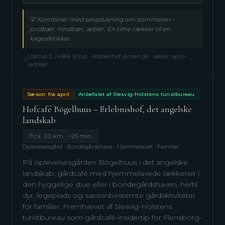
💡
Kombinér med selvplukning om sommeren –
jordbær, hindbær, æbler. En time rækker til en
kageafstikker.
Löstrup 5, 24966 Sörup · erdbeerhof-jensen.de · sæson april–
oktober
Sæson: fra april
Anbefalet af Slesvig-Holstens turistbureau
Hofcafé Bögelhuus – Erlebnishof, det angelske
landskab
ca. 20 km · ~25 min.
Oplevelsesgård · Bondegårdshave · Hjemmelavet · Familier
På oplevelsesgården Bögelhuus i det angelske
landskab: gårdcafé med hjemmelavede lækkerier i
den hyggelige stue eller i bondegårdshaven, hertil
dyr, legeplads og sæsonbestemte gårdaktiviteter
for familier. Fremhævet af Slesvig-Holstens
turistbureau som gårdcafé-insidertip for Flensborg-