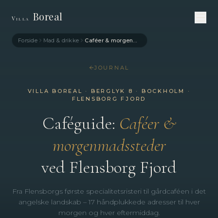
Boreal
Villa
Forside
Mad & drikke
Caféer & morgenmad
JOURNAL
VILLA BOREAL · BERGLYK 8 · BOCKHOLM ·
FLENSBORG FJORD
Caféguide:
Caféer &
morgenmadssteder
ved Flensborg Fjord
Fra Flensborgs første specialitetsristeri til gårdcaféen i det
angelske landskab – 17 håndplukkede adresser til hver
morgen og hver eftermiddag.