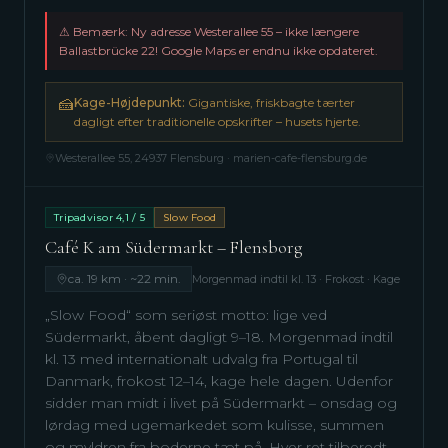
⚠
Bemærk: Ny adresse Westerallee 55 – ikke længere
Ballastbrücke 22! Google Maps er endnu ikke opdateret.
🍰
Kage-Højdepunkt:
Gigantiske, friskbagte tærter
dagligt efter traditionelle opskrifter – husets hjerte.
Westerallee 55, 24937 Flensburg · marien-cafe-flensburg.de
Tripadvisor 4,1 / 5
Slow Food
Café K am Südermarkt – Flensborg
ca. 19 km · ~22 min.
Morgenmad indtil kl. 13 · Frokost · Kage
„Slow Food“ som seriøst motto: lige ved
Südermarkt, åbent dagligt 9–18. Morgenmad indtil
kl. 13 med internationalt udvalg fra Portugal til
Danmark, frokost 12–14, kage hele dagen. Udenfor
sidder man midt i livet på Südermarkt – onsdag og
lørdag med ugemarkedet som kulisse, summen
og myldren fra boderne tæt på. Hver ret tilberedt