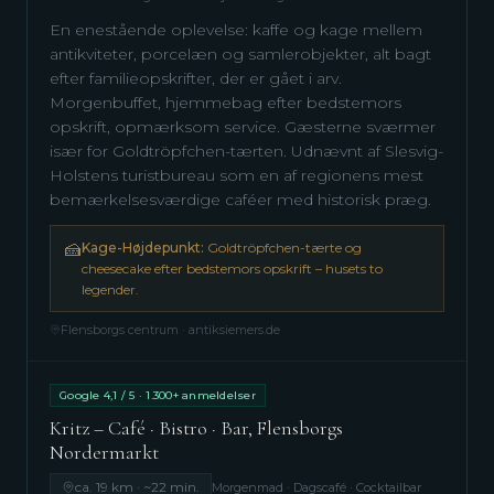
En enestående oplevelse: kaffe og kage mellem
antikviteter, porcelæn og samlerobjekter, alt bagt
efter familieopskrifter, der er gået i arv.
Morgenbuffet, hjemmebag efter bedstemors
opskrift, opmærksom service. Gæsterne sværmer
især for Goldtröpfchen-tærten. Udnævnt af Slesvig-
Holstens turistbureau som en af regionens mest
bemærkelsesværdige caféer med historisk præg.
🍰
Kage-Højdepunkt:
Goldtröpfchen-tærte og
cheesecake efter bedstemors opskrift – husets to
legender.
Flensborgs centrum · antiksiemers.de
Google 4,1 / 5 · 1.300+ anmeldelser
Kritz – Café · Bistro · Bar, Flensborgs
Nordermarkt
ca. 19 km · ~22 min.
Morgenmad · Dagscafé · Cocktailbar