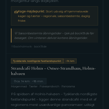
morgentur langs stejlkysten.
🍰
Kage-Højdepunkt:
Stort udvalg af hjemmelavede
kager og tærter – regionale, sæsonbestemte, daglig
friske.
💡
Sæsonbestemte åbningstider – tjek på bock19.de før
besøget. Om vinteren delvist kortere åbningstider.
Bockholmwik · bock19.de
Tysklands nordligste fastlandspunkt
~14 km
Strandcafé Holnis – Ostsee-Strandhaus, Holnis-
halvøen
ca. 14 km · ~18 min.
Morgenmad · Tærter · Fiskesandwich · Panorama
På spidsen af Holnis-halvøen – Tysklands nordligste
fastlandspunkt – ligger denne strandcafé med et af
regionens mest usædvanlige panoramaer: udsigt