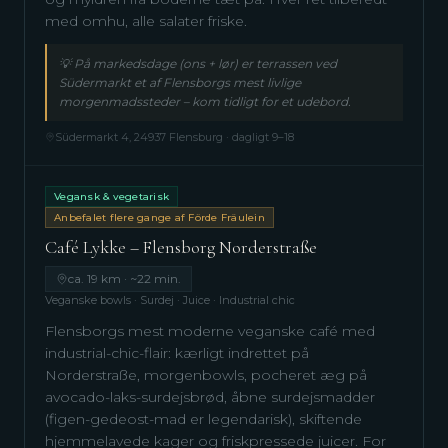
med omhu, alle salater friske.
💡
På markedsdage (ons + lør) er terrassen ved
Südermarkt et af Flensborgs mest livlige
morgenmadssteder – kom tidligt for et udebord.
Südermarkt 4, 24937 Flensburg · dagligt 9–18
Vegansk & vegetarisk
Anbefalet flere gange af Förde Fräulein
Café Lykke – Flensborg Norderstraße
ca. 19 km · ~22 min.
Veganske bowls · Surdej · Juice · Industrial chic
Flensborgs mest moderne veganske café med
industrial-chic-flair: kærligt indrettet på
Norderstraße, morgenbowls, pocheret æg på
avocado-laks-surdejsbrød, åbne surdejsmadder
(figen-gedeost-mad er legendarisk), skiftende
hjemmelavede kager og friskpressede juicer. For