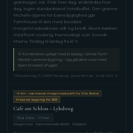
grøntsager, ost. Frisk hver dag, anderledes hver
dag, ingen standardiseret hotelbuffet. Den grønne
Michelin-stjerne for bæredygtighed gør
Farmhouse til den mest bevidste
morgenmadsadresse vidt og bredt. Åbent køkken
med front-cooking, havneudsigt over Sonwik
Marina. Tirsdag til lørdag fra kl. 9.
💡
Kombineres oplagt med et besøg i James Farm
Market i samme bygning – tag gårdens varer med
hjem til resten af ugen.
Brauereiweg 21, 24939 Flensburg · james-farm.de · tir–lør fra kl. 9
~5 km – nærmeste morgenmadscafé fra Villa Boreal
Historisk bygning fra 1833
Café am Schloss – Lyksborg
ca. 5 km · ~7 min.
Morgenmad · Hjemmelavede tærter · Slotspark