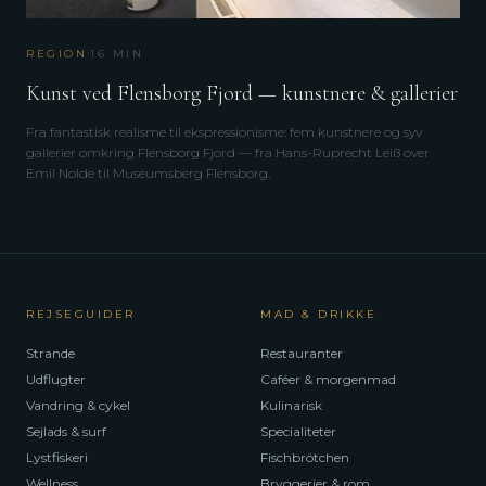
·
REGION
16
MIN
Kunst ved Flensborg Fjord — kunstnere & gallerier
Fra fantastisk realisme til ekspressionisme: fem kunstnere og syv
gallerier omkring Flensborg Fjord — fra Hans-Ruprecht Leiß over
Emil Nolde til Museumsberg Flensborg.
REJSEGUIDER
MAD & DRIKKE
Strande
Restauranter
Udflugter
Caféer & morgenmad
Vandring & cykel
Kulinarisk
Sejlads & surf
Specialiteter
Lystfiskeri
Fischbrötchen
Wellness
Bryggerier & rom