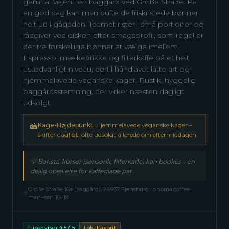
gemt af vejen i en baggård ved Große Straße. På
en god dag kan man dufte de friskristede bønner
helt ud i gågaden. Teamet rister i små portioner og
rådgiver ved disken efter smagsprofil; som regel er
der tre forskellige bønner at vælge imellem.
Espresso, mælkedrikke og filterkaffe på et helt
usædvanligt niveau, dertil håndlavet latte art og
hjemmelavede veganske kager. Rustik, hyggelig
baggårdsstemning, der virker næsten dagligt
udsolgt.
🍰
Kage-Højdepunkt:
Hjemmelavede veganske kager –
skifter dagligt, ofte udsolgt allerede om eftermiddagen.
💡
Barista-kurser (sensorik, filterkaffe) kan bookes – en
dejlig oplevelse for kaffeglade par.
Große Straße 16a (baggård), 24937 Flensburg · onoma.coffee ·
man–søn 10–18
Tripadvisor 4,5 / 5
Lokalfavorit