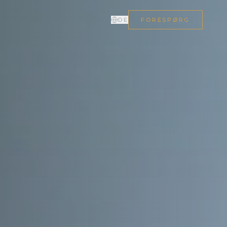
L
DE
FORESPØRG