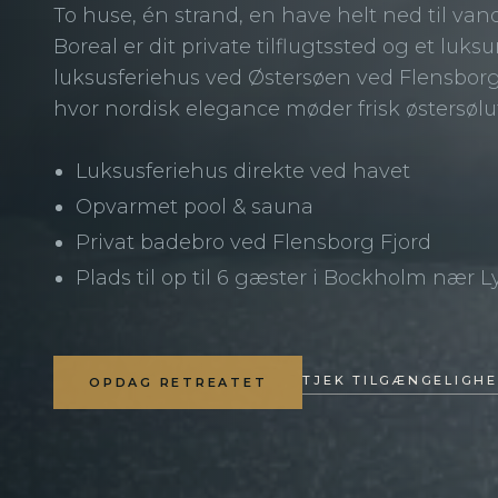
To huse, én strand, en have helt ned til vande
Boreal er dit private tilflugtssted og et luksu
luksusferiehus ved Østersøen ved Flensborg
hvor nordisk elegance møder frisk østersøluf
Luksusferiehus direkte ved havet
Opvarmet pool & sauna
Privat badebro ved Flensborg Fjord
Plads til op til 6 gæster i Bockholm nær 
TJEK TILGÆNGELIGH
OPDAG RETREATET