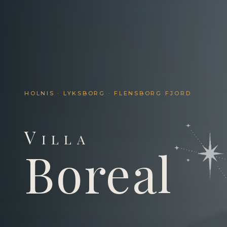
HOLNIS · LYKSBORG · FLENSBORG FJORD
Villa Boreal – Luksusferiehus ved Østersøen i Lyksbor
Villa
Boreal