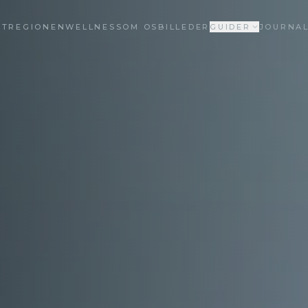
ET
REGIONEN
WELLNESS
OM OS
BILLEDER
GUIDER
JOURNA