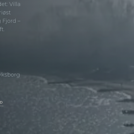
t: Villa
riøst
 Fjord –
t.
Lyksborg
ED